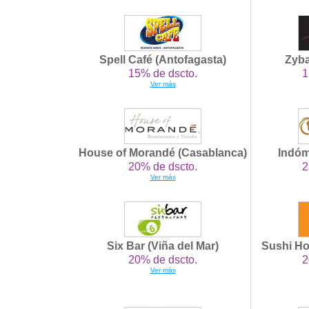
Spell Café (Antofagasta)
Zyba
15% de dscto.
1
Ver más
House of Morandé (Casablanca)
Indóm
20% de dscto.
2
Ver más
Six Bar (Viña del Mar)
Sushi H
20% de dscto.
2
Ver más