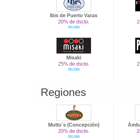
Ibis de Puerto Varas
20% de dscto.
2
Ver más
Misaki
25% de dscto.
2
Ver más
Regiones
Mutto´s (Concepción)
Ámba
20% de dscto.
2
Ver más