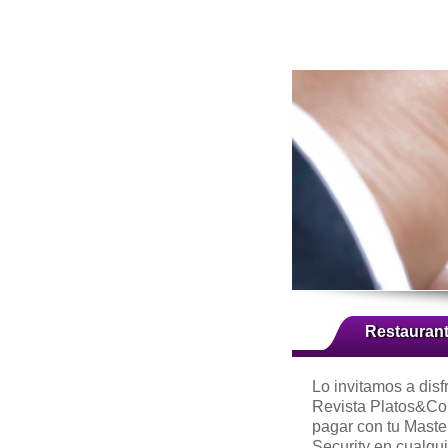
Restauran
Lo invitamos a disf
Revista Platos&Co
pagar con tu Mast
Security en cualqui