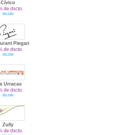
Cívico
 de dscto.
Ver más
urant Piegari
 de dscto.
Ver más
s Urracas
 de dscto.
Ver más
Zully
 de dscto.