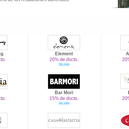
ng
Element
A
to.
20% de dscto.
20%
Ver más
Bar Mori
to.
15% de dscto.
20%
Ver más