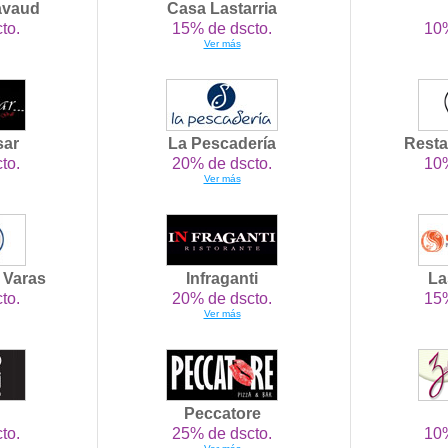
avaud
Casa Lastarria
to.
15% de dscto.
10%
Ver más
sar
La Pescadería
Resta
to.
20% de dscto.
10%
Ver más
o Varas
Infraganti
La
to.
20% de dscto.
15%
Ver más
Peccatore
to.
25% de dscto.
10%