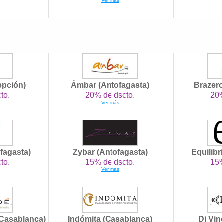
Ver más
epción)
Ámbar (Antofagasta)
Brazer
to.
20% de dscto.
20%
Ver más
ofagasta)
Zybar (Antofagasta)
Equilibr
to.
15% de dscto.
15%
Ver más
Casablanca)
Indómita (Casablanca)
Di Vin