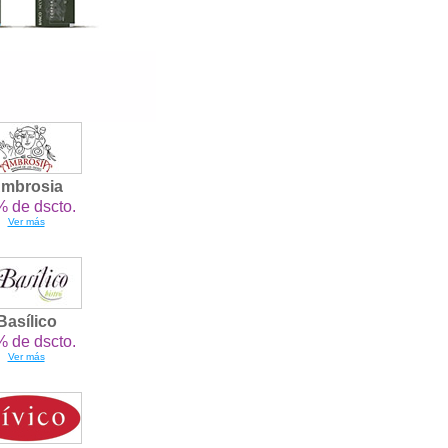
mbrosia
 de dscto.
Ver más
Basílico
 de dscto.
Ver más