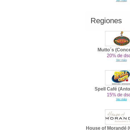
Ver más
Regiones
Mutto´s (Conc
20% de dsc
Ver más
Spell Café (Ant
15% de dsc
Ver más
House of Morandé (