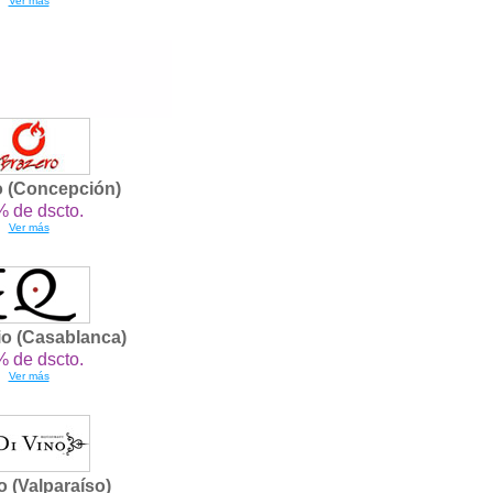
Ver más
o (Concepción)
 de dscto.
Ver más
io (Casablanca)
 de dscto.
Ver más
o (Valparaíso)