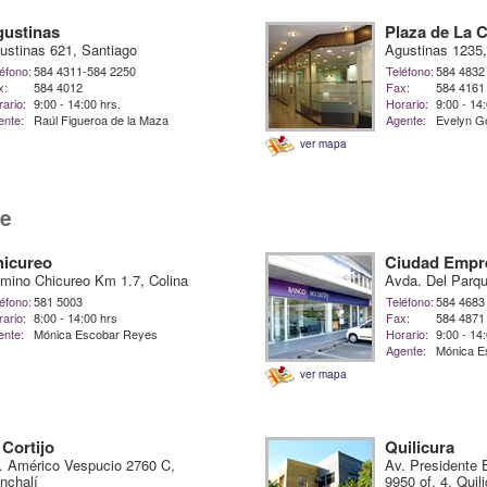
ustinas
Plaza de La 
ustinas 621, Santiago
Agustinas 1235,
éfono:
584 4311-584 2250
Teléfono:
584 4832
x:
584 4012
Fax:
584 4161
ario:
9:00 - 14:00 hrs.
Horario:
9:00 - 14
ente:
Raúl Figueroa de la Maza
Agente:
Evelyn G
ver mapa
te
icureo
Ciudad Empre
mino Chicureo Km 1.7, Colina
Avda. Del Parq
éfono:
581 5003
Teléfono:
584 4683
ario:
8:00 - 14:00 hrs
Fax:
584 4871
ente:
Mónica Escobar Reyes
Horario:
9:00 - 14
Agente:
Mónica E
ver mapa
 Cortijo
Quilicura
. Américo Vespucio 2760 C,
Av. Presidente 
nchalí
9950 of. 4, Quil