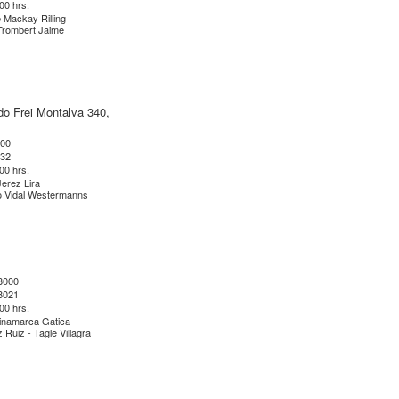
:00 hrs.
 Mackay Rilling
Trombert Jaime
do Frei Montalva 340,
600
632
:00 hrs.
Jerez Lira
o Vidal Westermanns
 8000
 8021
:00 hrs.
Dinamarca Gatica
 Ruiz - Tagle Villagra