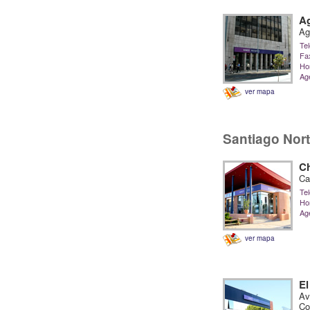
Ag
Ag
Tel
Fa
Hor
Ag
ver mapa
Santiago Nor
Ch
Ca
Tel
Hor
Ag
ver mapa
El
Av
Co