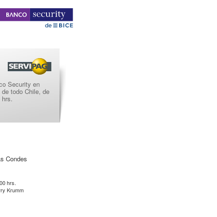
co Security en
o de todo Chile, de
 hrs.
as Condes
:00 hrs.
erry Krumm