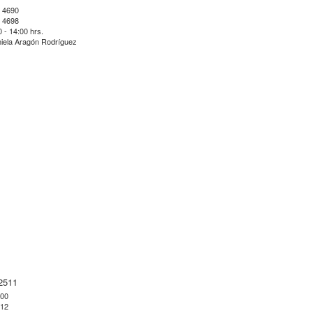
 4690
 4698
0 - 14:00 hrs.
iela Aragón Rodríguez
2511
500
512