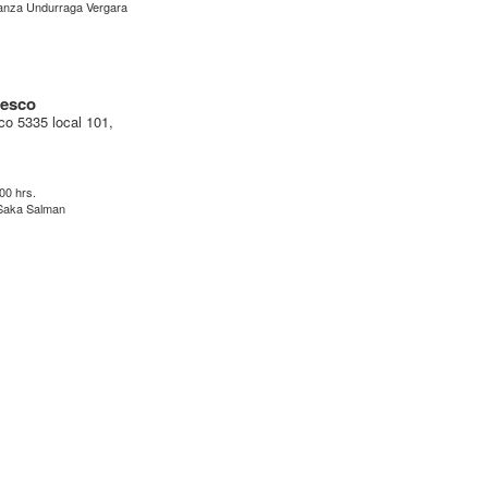
anza Undurraga Vergara
iesco
co 5335 local 101,
:00 hrs.
 Saka Salman