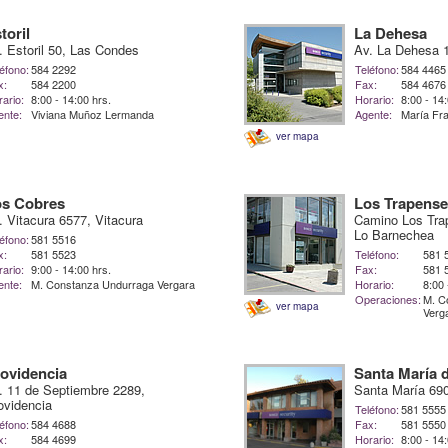
toril
La Dehesa
. Estoril 50, Las Condes
Av. La Dehesa 
éfono:
584 2292
Teléfono:
584 4465
x:
584 2200
Fax:
584 4676
ario:
8:00 - 14:00 hrs.
Horario:
8:00 - 14
ente:
Viviana Muñoz Lermanda
Agente:
María Fra
ver mapa
os Cobres
Los Trapens
. Vitacura 6577, Vitacura
Camino Los Tra
Lo Barnechea
éfono:
581 5516
x:
581 5523
Teléfono:
581 
ario:
9:00 - 14:00 hrs.
Fax:
581 
ente:
M. Constanza Undurraga Vergara
Horario:
8:00 
Operaciones:
M. C
ver mapa
Verg
ovidencia
Santa María
. 11 de Septiembre 2289,
Santa María 690
ovidencia
Teléfono:
581 5555
éfono:
584 4688
Fax:
581 5550
x:
584 4699
Horario:
8:00 - 14