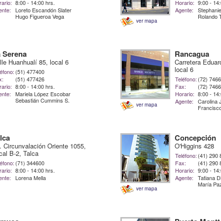
ario:
8:00 - 14:00 hrs.
Horario:
9:00 - 14
ente:
Loreto Escandón Slater
Agente:
Stephanie
Hugo Figueroa Vega
Rolando 
ver mapa
 Serena
Rancagua
lle Huanhualí 85, local 6
Carretera Eduar
local 6
éfono:
(51) 477400
x:
(51) 477426
Teléfono:
(72) 746
ario:
8:00 - 14:00 hrs.
Fax:
(72) 746
ente:
Mariela López Escobar
Horario:
8:00 - 14
Sebastián Cummins S.
Agente:
Carolina 
ver mapa
Francisc
lca
Concepción
. Circunvalación Oriente 1055,
O'Higgins 428
cal B-2, Talca
Teléfono:
(41) 290
éfono:
(71) 344600
Fax:
(41) 290
ario:
8:00 - 14:00 hrs.
Horario:
9:00 - 14
ente:
Lorena Mella
Agente:
Tatiana 
María Paz
ver mapa