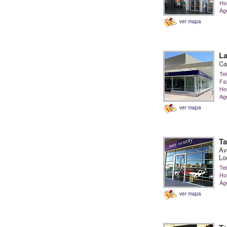
Hor
Ag
ver mapa
La
Ca
Tel
Fa
Hor
Ag
ver mapa
Ta
Av
Lo
Tel
Hor
Ag
ver mapa