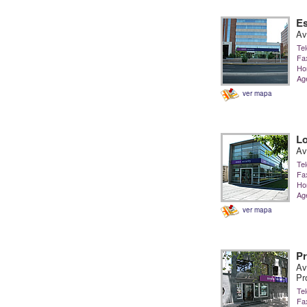
Es
Av
Tel
Fa
Hor
Ag
ver mapa
L
Av
Tel
Fa
Hor
Ag
ver mapa
Pr
Av
Pr
Tel
Fa