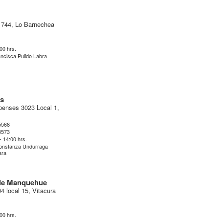
1744, Lo Barnechea
:00 hrs.
ncisca Pulido Labra
es
penses 3023 Local 1,
5568
5573
- 14:00 hrs.
onstanza Undurraga
ara
 de Manquehue
4 local 15, Vitacura
:00 hrs.