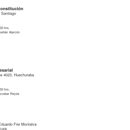
Constitución
 Santiago
:00 hrs.
oehler Alarcón
sarial
ue 4023, Huechuraba
:00 hrs.
scobar Reyes
Eduardo Frei Montalva
icura