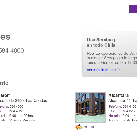
les
Usa Servipag
en todo Chile
 584 4000
Realiza operaciones de Ban
cualquier Servipag a lo larg
lunes a viernes de 9 a 17:30
Ver más información
nte
 Golf
Alcántara
oquindo 3100, Las Condes
Alcántara 44, L
éfono:
584 4000
Teléfono:
584 4438
x:
584 4058
Fax:
584 2266
ario:
9:00 - 14:00 hrs.
Horario:
9:00 - 14
ente:
Vivianne Zamora
Agente:
Leslie P
ver mapa