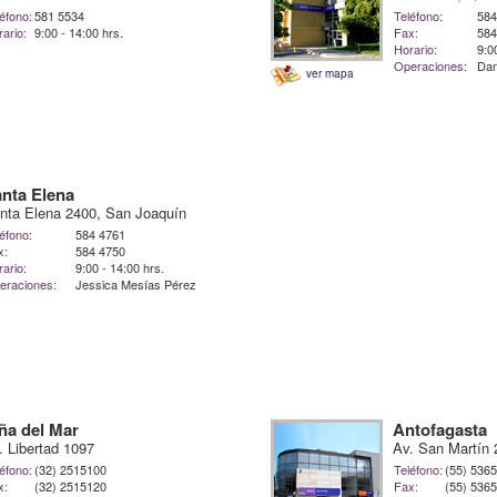
éfono:
581 5534
Teléfono:
584
ario:
9:00 - 14:00 hrs.
Fax:
584
Horario:
9:0
Operaciones:
Dan
ver mapa
nta Elena
nta Elena 2400, San Joaquín
éfono:
584 4761
x:
584 4750
ario:
9:00 - 14:00 hrs.
eraciones:
Jessica Mesías Pérez
ña del Mar
Antofagasta
. Libertad 1097
Av. San Martín 
éfono:
(32) 2515100
Teléfono:
(55) 536
x:
(32) 2515120
Fax:
(55) 536