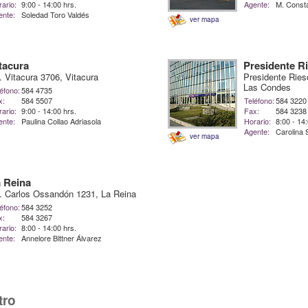
ario:
9:00 - 14:00 hrs.
Agente:
M. Const
ente:
Soledad Toro Valdés
ver mapa
tacura
Presidente R
. Vitacura 3706, Vitacura
Presidente Ries
Las Condes
éfono:
584 4735
x:
584 5507
Teléfono:
584 3220
ario:
9:00 - 14:00 hrs.
Fax:
584 3238
ente:
Paulina Collao Adriasola
Horario:
8:00 - 14
Agente:
Carolina
ver mapa
 Reina
. Carlos Ossandón 1231, La Reina
éfono:
584 3252
x:
584 3267
ario:
8:00 - 14:00 hrs.
ente:
Annelore Bittner Álvarez
tro