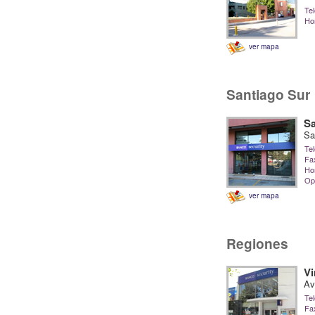
Tel
Hor
ver mapa
Santiago Sur
Sa
Sa
Tel
Fa
Hor
Op
ver mapa
Regiones
Vi
Av
Tel
Fa