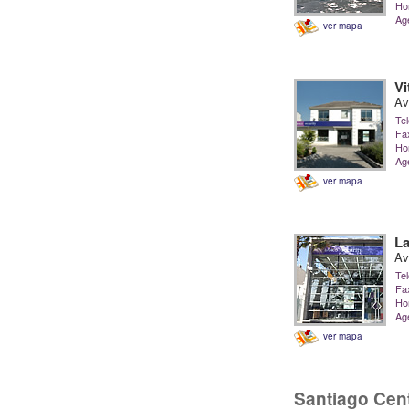
Hor
Ag
ver mapa
Vi
Av
Tel
Fa
Hor
Ag
ver mapa
La
Av
Tel
Fa
Hor
Ag
ver mapa
Santiago Cen