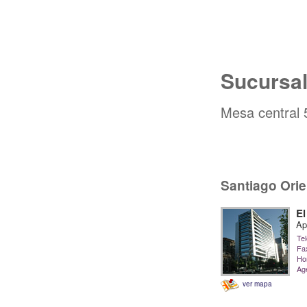
Sucursa
Mesa central
Santiago Orie
El
Ap
Tel
Fa
Hor
Ag
ver mapa