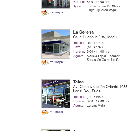
Horario:
8:00 - 14:00 hrs.
Agente:
Loreto Escandón Slater
Hugo Figueroa Vega
ver mapa
La Serena
Calle Huanhualí 85, local 6
Teléfono:
(51) 477400
Fax:
(51) 477426
Horario:
8:00 - 14:00 hrs.
Agente:
Mariela López Escobar
Sebastián Cummins S.
ver mapa
Talca
Av. Circunvalación Oriente 1055,
Local B-2, Talca
Teléfono:
(71) 344600
Horario:
8:00 - 14:00 hrs.
Agente:
Lorena Mella
ver mapa