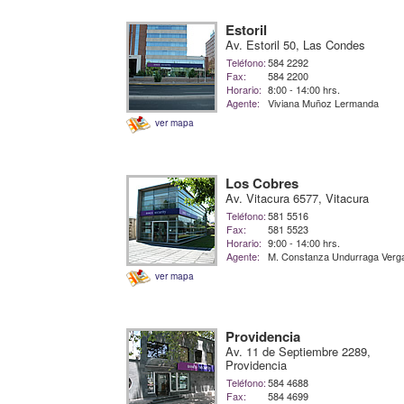
Estoril
Av. Estoril 50, Las Condes
Teléfono:
584 2292
Fax:
584 2200
Horario:
8:00 - 14:00 hrs.
Agente:
Viviana Muñoz Lermanda
ver mapa
Los Cobres
Av. Vitacura 6577, Vitacura
Teléfono:
581 5516
Fax:
581 5523
Horario:
9:00 - 14:00 hrs.
Agente:
M. Constanza Undurraga Verg
ver mapa
Providencia
Av. 11 de Septiembre 2289,
Providencia
Teléfono:
584 4688
Fax:
584 4699