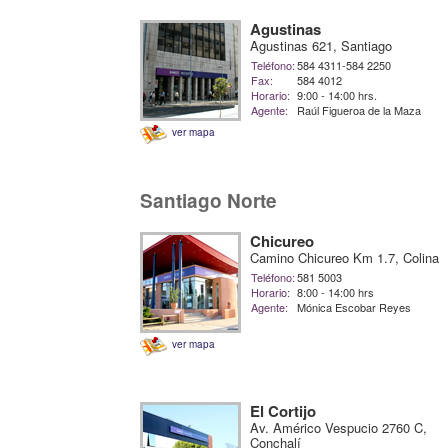
Agustinas
Agustinas 621, Santiago
Teléfono:
584 4311-584 2250
Fax:
584 4012
Horario:
9:00 - 14:00 hrs.
Agente:
Raúl Figueroa de la Maza
ver mapa
Santiago Norte
Chicureo
Camino Chicureo Km 1.7, Colina
Teléfono:
581 5003
Horario:
8:00 - 14:00 hrs
Agente:
Mónica Escobar Reyes
ver mapa
El Cortijo
Av. Américo Vespucio 2760 C,
Conchalí