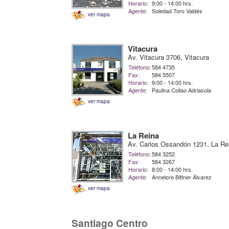
Horario:
9:00 - 14:00 hrs.
Agente:
Soledad Toro Valdés
ver mapa
Vitacura
Av. Vitacura 3706, Vitacura
Teléfono:
584 4735
Fax:
584 5507
Horario:
9:00 - 14:00 hrs.
Agente:
Paulina Collao Adriasola
ver mapa
La Reina
Av. Carlos Ossandón 1231, La Re
Teléfono:
584 3252
Fax:
584 3267
Horario:
8:00 - 14:00 hrs.
Agente:
Annelore Bittner Álvarez
ver mapa
Santiago Centro