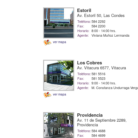
Estoril
Av. Estoril 50, Las Condes
Teléfono:
584 2292
Fax:
584 2200
Horario:
8:00 - 14:00 hrs.
Agente:
Viviana Muñoz Lermanda
ver mapa
Los Cobres
Av. Vitacura 6577, Vitacura
Teléfono:
581 5516
Fax:
581 5523
Horario:
9:00 - 14:00 hrs.
Agente:
M. Constanza Undurraga Verg
ver mapa
Providencia
Av. 11 de Septiembre 2289,
Providencia
Teléfono:
584 4688
Fax:
584 4699