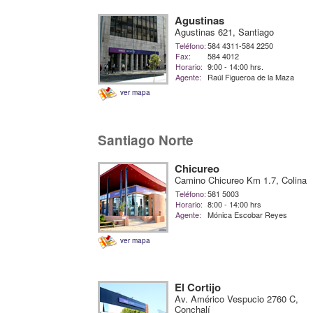
Agustinas
Agustinas 621, Santiago
Teléfono:
584 4311-584 2250
Fax:
584 4012
Horario:
9:00 - 14:00 hrs.
Agente:
Raúl Figueroa de la Maza
ver mapa
Santiago Norte
Chicureo
Camino Chicureo Km 1.7, Colina
Teléfono:
581 5003
Horario:
8:00 - 14:00 hrs
Agente:
Mónica Escobar Reyes
ver mapa
El Cortijo
Av. Américo Vespucio 2760 C,
Conchalí