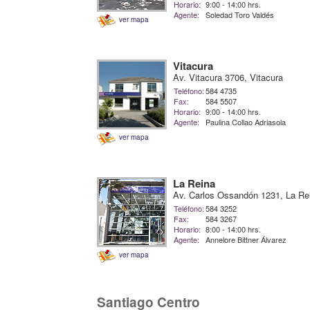
Horario:
9:00 - 14:00 hrs.
Agente:
Soledad Toro Valdés
ver mapa
Vitacura
Av. Vitacura 3706, Vitacura
Teléfono:
584 4735
Fax:
584 5507
Horario:
9:00 - 14:00 hrs.
Agente:
Paulina Collao Adriasola
ver mapa
La Reina
Av. Carlos Ossandón 1231, La Re
Teléfono:
584 3252
Fax:
584 3267
Horario:
8:00 - 14:00 hrs.
Agente:
Annelore Bittner Álvarez
ver mapa
Santiago Centro