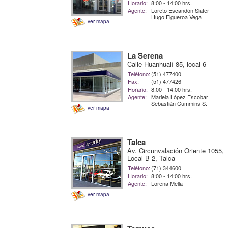
Horario:
8:00 - 14:00 hrs.
Agente:
Loreto Escandón Slater
Hugo Figueroa Vega
ver mapa
La Serena
Calle Huanhualí 85, local 6
Teléfono:
(51) 477400
Fax:
(51) 477426
Horario:
8:00 - 14:00 hrs.
Agente:
Mariela López Escobar
Sebastián Cummins S.
ver mapa
Talca
Av. Circunvalación Oriente 1055,
Local B-2, Talca
Teléfono:
(71) 344600
Horario:
8:00 - 14:00 hrs.
Agente:
Lorena Mella
ver mapa