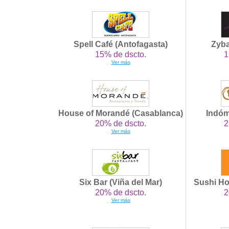
Spell Café (Antofagasta)
Zyba
15% de dscto.
1
Ver más
House of Morandé (Casablanca)
Indóm
20% de dscto.
2
Ver más
Six Bar (Viña del Mar)
Sushi H
20% de dscto.
2
Ver más