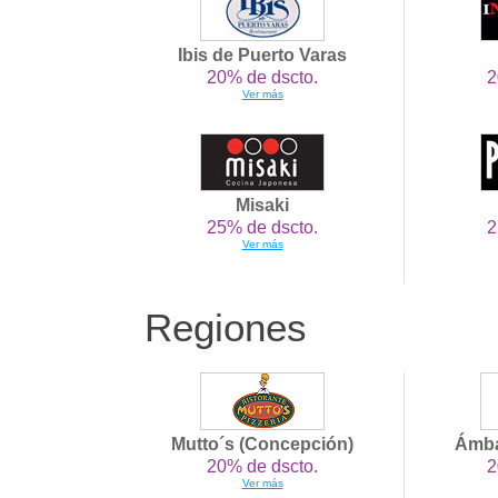
Ibis de Puerto Varas
20% de dscto.
2
Ver más
Misaki
25% de dscto.
2
Ver más
Regiones
Mutto´s (Concepción)
Ámba
20% de dscto.
2
Ver más