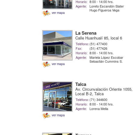
Horario:
8:00 - 14:00 hrs.
Agente:
Loreto Escandón Slater
Hugo Figueroa Vega
ver mapa
La Serena
Calle Huanhualí 85, local 6
Teléfono:
(51) 477400
Fax:
(51) 477426
Horario:
8:00 - 14:00 hrs.
Agente:
Mariela López Escobar
Sebastián Cummins S.
ver mapa
Talca
Av. Circunvalación Oriente 1055,
Local B-2, Talca
Teléfono:
(71) 344600
Horario:
8:00 - 14:00 hrs.
Agente:
Lorena Mella
ver mapa