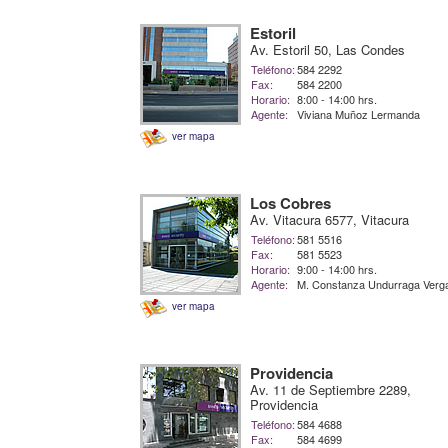
Estoril
Av. Estoril 50, Las Condes
Teléfono:
584 2292
Fax:
584 2200
Horario:
8:00 - 14:00 hrs.
Agente:
Viviana Muñoz Lermanda
ver mapa
Los Cobres
Av. Vitacura 6577, Vitacura
Teléfono:
581 5516
Fax:
581 5523
Horario:
9:00 - 14:00 hrs.
Agente:
M. Constanza Undurraga Verg
ver mapa
Providencia
Av. 11 de Septiembre 2289,
Providencia
Teléfono:
584 4688
Fax:
584 4699