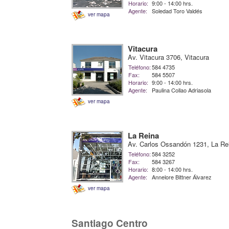
Horario:
9:00 - 14:00 hrs.
Agente:
Soledad Toro Valdés
ver mapa
Vitacura
Av. Vitacura 3706, Vitacura
Teléfono:
584 4735
Fax:
584 5507
Horario:
9:00 - 14:00 hrs.
Agente:
Paulina Collao Adriasola
ver mapa
La Reina
Av. Carlos Ossandón 1231, La Re
Teléfono:
584 3252
Fax:
584 3267
Horario:
8:00 - 14:00 hrs.
Agente:
Annelore Bittner Álvarez
ver mapa
Santiago Centro