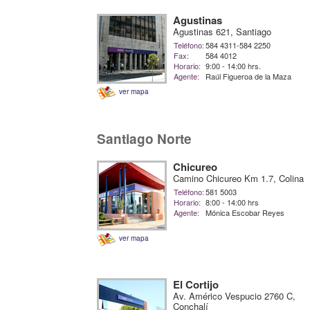
Agustinas
Agustinas 621, Santiago
Teléfono:
584 4311-584 2250
Fax:
584 4012
Horario:
9:00 - 14:00 hrs.
Agente:
Raúl Figueroa de la Maza
ver mapa
Santiago Norte
Chicureo
Camino Chicureo Km 1.7, Colina
Teléfono:
581 5003
Horario:
8:00 - 14:00 hrs
Agente:
Mónica Escobar Reyes
ver mapa
El Cortijo
Av. Américo Vespucio 2760 C,
Conchalí