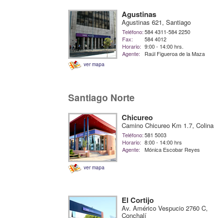
Agustinas
Agustinas 621, Santiago
Teléfono:
584 4311-584 2250
Fax:
584 4012
Horario:
9:00 - 14:00 hrs.
Agente:
Raúl Figueroa de la Maza
ver mapa
Santiago Norte
Chicureo
Camino Chicureo Km 1.7, Colina
Teléfono:
581 5003
Horario:
8:00 - 14:00 hrs
Agente:
Mónica Escobar Reyes
ver mapa
El Cortijo
Av. Américo Vespucio 2760 C,
Conchalí