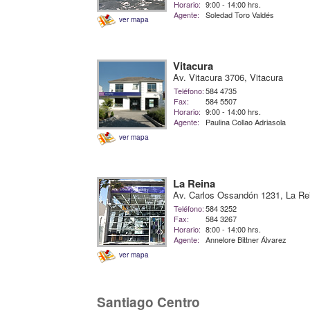
Horario:
9:00 - 14:00 hrs.
Agente:
Soledad Toro Valdés
ver mapa
Vitacura
Av. Vitacura 3706, Vitacura
Teléfono:
584 4735
Fax:
584 5507
Horario:
9:00 - 14:00 hrs.
Agente:
Paulina Collao Adriasola
ver mapa
La Reina
Av. Carlos Ossandón 1231, La Re
Teléfono:
584 3252
Fax:
584 3267
Horario:
8:00 - 14:00 hrs.
Agente:
Annelore Bittner Álvarez
ver mapa
Santiago Centro