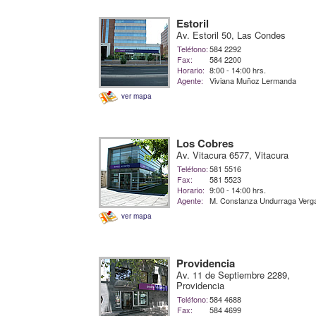
Estoril
Av. Estoril 50, Las Condes
Teléfono:
584 2292
Fax:
584 2200
Horario:
8:00 - 14:00 hrs.
Agente:
Viviana Muñoz Lermanda
ver mapa
Los Cobres
Av. Vitacura 6577, Vitacura
Teléfono:
581 5516
Fax:
581 5523
Horario:
9:00 - 14:00 hrs.
Agente:
M. Constanza Undurraga Verg
ver mapa
Providencia
Av. 11 de Septiembre 2289,
Providencia
Teléfono:
584 4688
Fax:
584 4699