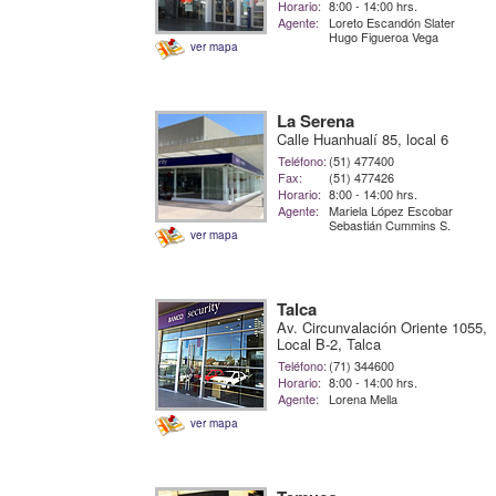
Horario:
8:00 - 14:00 hrs.
Agente:
Loreto Escandón Slater
Hugo Figueroa Vega
ver mapa
La Serena
Calle Huanhualí 85, local 6
Teléfono:
(51) 477400
Fax:
(51) 477426
Horario:
8:00 - 14:00 hrs.
Agente:
Mariela López Escobar
Sebastián Cummins S.
ver mapa
Talca
Av. Circunvalación Oriente 1055,
Local B-2, Talca
Teléfono:
(71) 344600
Horario:
8:00 - 14:00 hrs.
Agente:
Lorena Mella
ver mapa