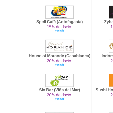
Spell Café (Antofagasta)
Zyba
15% de dscto.
1
Ver más
House of Morandé (Casablanca)
Indóm
20% de dscto.
2
Ver más
Six Bar (Viña del Mar)
Sushi H
20% de dscto.
2
Ver más