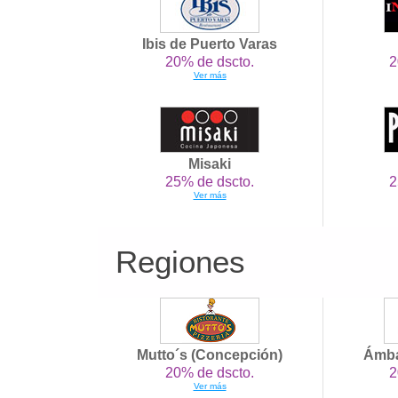
Ibis de Puerto Varas
20% de dscto.
2
Ver más
Misaki
25% de dscto.
2
Ver más
Regiones
Mutto´s (Concepción)
Ámba
20% de dscto.
2
Ver más