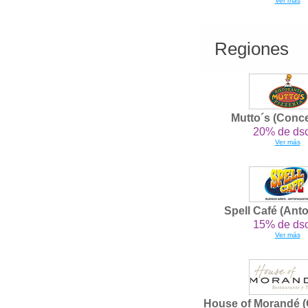
Ver más
Regiones
Mutto´s (Conc
20% de dsc
Ver más
Spell Café (Ant
15% de dsc
Ver más
House of Morandé (