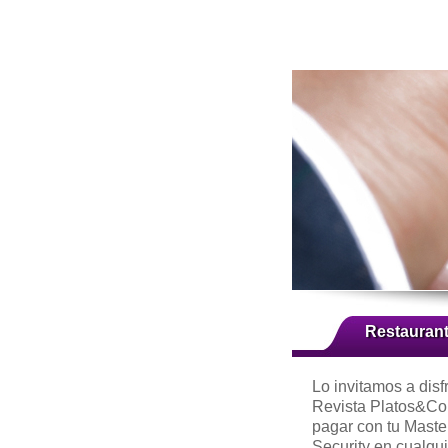
Restauran
Lo invitamos a disf
Revista Platos&Co
pagar con tu Mast
Security en cualqui