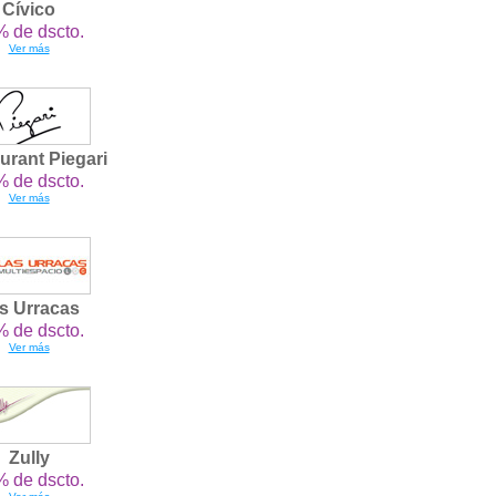
Cívico
 de dscto.
Ver más
urant Piegari
 de dscto.
Ver más
s Urracas
 de dscto.
Ver más
Zully
 de dscto.