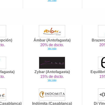
Ver más
epción)
Ámbar (Antofagasta)
Brazer
to.
20% de dscto.
20%
Ver más
ofagasta)
Zybar (Antofagasta)
Equilibr
to.
15% de dscto.
15%
Ver más
Casablanca)
Indómita (Casablanca)
Di Vin