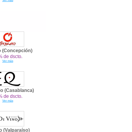
Ver más
o (Concepción)
 de dscto.
Ver más
io (Casablanca)
 de dscto.
Ver más
o (Valparaíso)