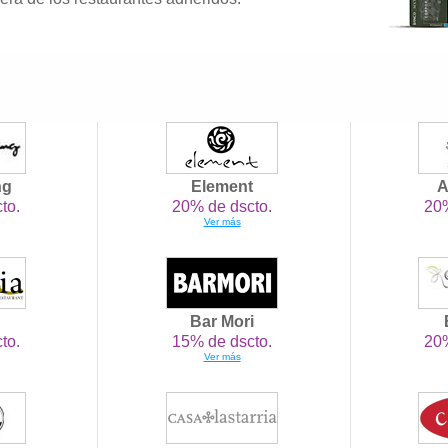
ng
Element
A
to.
20% de dscto.
20%
Ver más
Bar Mori
to.
15% de dscto.
20%
Ver más