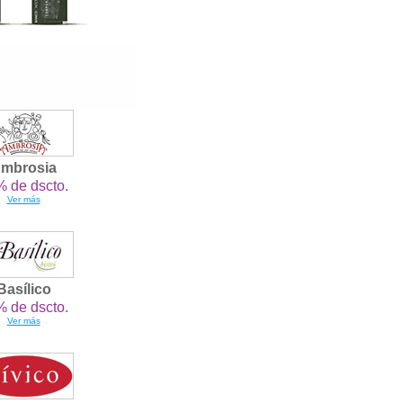
mbrosia
 de dscto.
Ver más
Basílico
 de dscto.
Ver más