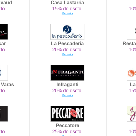
avaud
Casa Lastarria
to.
15% de dscto.
10%
Ver más
sar
La Pescadería
Resta
to.
20% de dscto.
10%
Ver más
o Varas
Infraganti
La
to.
20% de dscto.
15%
Ver más
Peccatore
to.
25% de dscto.
10%