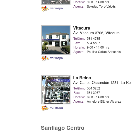
Horario:
9:00 - 14:00 hrs.
Agente:
Soledad Toro Valdés
ver mapa
Vitacura
Av. Vitacura 3706, Vitacura
Teléfono:
584 4735
Fax:
584 5507
Horario:
9:00 - 14:00 hrs.
Agente:
Paulina Collao Adriasola
ver mapa
La Reina
Av. Carlos Ossandón 1231, La Re
Teléfono:
584 3252
Fax:
584 3267
Horario:
8:00 - 14:00 hrs.
Agente:
Annelore Bittner Álvarez
ver mapa
Santiago Centro