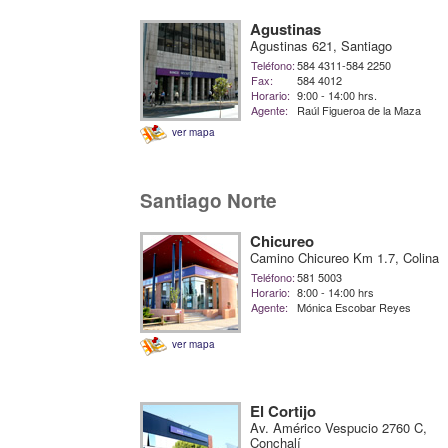
Agustinas
Agustinas 621, Santiago
Teléfono:
584 4311-584 2250
Fax:
584 4012
Horario:
9:00 - 14:00 hrs.
Agente:
Raúl Figueroa de la Maza
ver mapa
Santiago Norte
Chicureo
Camino Chicureo Km 1.7, Colina
Teléfono:
581 5003
Horario:
8:00 - 14:00 hrs
Agente:
Mónica Escobar Reyes
ver mapa
El Cortijo
Av. Américo Vespucio 2760 C,
Conchalí