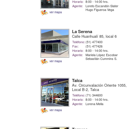
Horario:
8:00 - 14:00 hrs.
Agente:
Loreto Escandón Slater
Hugo Figueroa Vega
ver mapa
La Serena
Calle Huanhualí 85, local 6
Teléfono:
(51) 477400
Fax:
(51) 477426
Horario:
8:00 - 14:00 hrs.
Agente:
Mariela López Escobar
Sebastián Cummins S.
ver mapa
Talca
Av. Circunvalación Oriente 1055,
Local B-2, Talca
Teléfono:
(71) 344600
Horario:
8:00 - 14:00 hrs.
Agente:
Lorena Mella
ver mapa