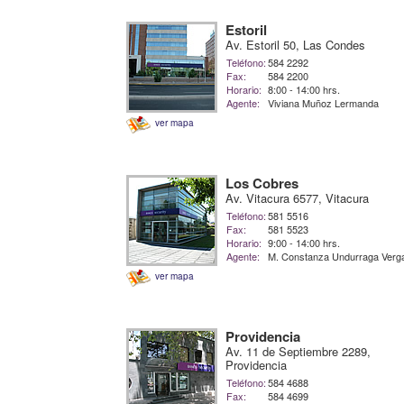
Estoril
Av. Estoril 50, Las Condes
Teléfono:
584 2292
Fax:
584 2200
Horario:
8:00 - 14:00 hrs.
Agente:
Viviana Muñoz Lermanda
ver mapa
Los Cobres
Av. Vitacura 6577, Vitacura
Teléfono:
581 5516
Fax:
581 5523
Horario:
9:00 - 14:00 hrs.
Agente:
M. Constanza Undurraga Verg
ver mapa
Providencia
Av. 11 de Septiembre 2289,
Providencia
Teléfono:
584 4688
Fax:
584 4699