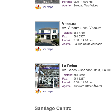
Horario:
9:00 - 14:00 hrs.
Agente:
Soledad Toro Valdés
ver mapa
Vitacura
Av. Vitacura 3706, Vitacura
Teléfono:
584 4735
Fax:
584 5507
Horario:
9:00 - 14:00 hrs.
Agente:
Paulina Collao Adriasola
ver mapa
La Reina
Av. Carlos Ossandón 1231, La Re
Teléfono:
584 3252
Fax:
584 3267
Horario:
8:00 - 14:00 hrs.
Agente:
Annelore Bittner Álvarez
ver mapa
Santiago Centro