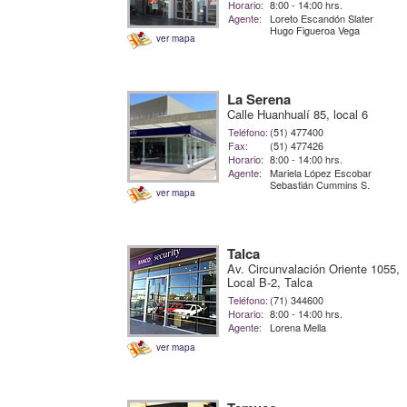
Horario:
8:00 - 14:00 hrs.
Agente:
Loreto Escandón Slater
Hugo Figueroa Vega
ver mapa
La Serena
Calle Huanhualí 85, local 6
Teléfono:
(51) 477400
Fax:
(51) 477426
Horario:
8:00 - 14:00 hrs.
Agente:
Mariela López Escobar
Sebastián Cummins S.
ver mapa
Talca
Av. Circunvalación Oriente 1055,
Local B-2, Talca
Teléfono:
(71) 344600
Horario:
8:00 - 14:00 hrs.
Agente:
Lorena Mella
ver mapa