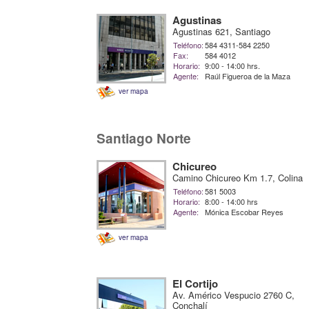
Agustinas
Agustinas 621, Santiago
Teléfono:
584 4311-584 2250
Fax:
584 4012
Horario:
9:00 - 14:00 hrs.
Agente:
Raúl Figueroa de la Maza
ver mapa
Santiago Norte
Chicureo
Camino Chicureo Km 1.7, Colina
Teléfono:
581 5003
Horario:
8:00 - 14:00 hrs
Agente:
Mónica Escobar Reyes
ver mapa
El Cortijo
Av. Américo Vespucio 2760 C,
Conchalí