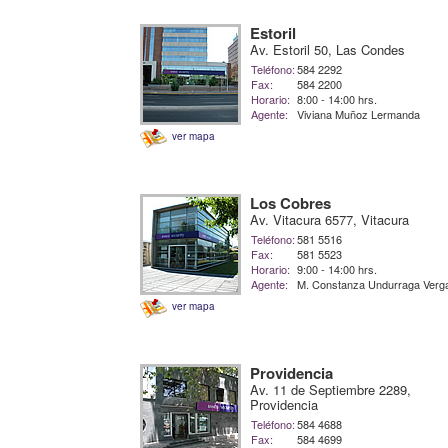
Estoril
Av. Estoril 50, Las Condes
Teléfono:
584 2292
Fax:
584 2200
Horario:
8:00 - 14:00 hrs.
Agente:
Viviana Muñoz Lermanda
ver mapa
Los Cobres
Av. Vitacura 6577, Vitacura
Teléfono:
581 5516
Fax:
581 5523
Horario:
9:00 - 14:00 hrs.
Agente:
M. Constanza Undurraga Verg
ver mapa
Providencia
Av. 11 de Septiembre 2289,
Providencia
Teléfono:
584 4688
Fax:
584 4699