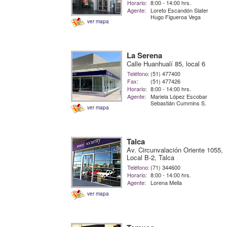
Horario:
8:00 - 14:00 hrs.
Agente:
Loreto Escandón Slater
Hugo Figueroa Vega
ver mapa
La Serena
Calle Huanhualí 85, local 6
Teléfono:
(51) 477400
Fax:
(51) 477426
Horario:
8:00 - 14:00 hrs.
Agente:
Mariela López Escobar
Sebastián Cummins S.
ver mapa
Talca
Av. Circunvalación Oriente 1055,
Local B-2, Talca
Teléfono:
(71) 344600
Horario:
8:00 - 14:00 hrs.
Agente:
Lorena Mella
ver mapa