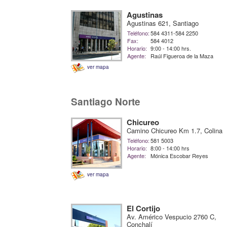
Agustinas
Agustinas 621, Santiago
Teléfono:
584 4311-584 2250
Fax:
584 4012
Horario:
9:00 - 14:00 hrs.
Agente:
Raúl Figueroa de la Maza
ver mapa
Santiago Norte
Chicureo
Camino Chicureo Km 1.7, Colina
Teléfono:
581 5003
Horario:
8:00 - 14:00 hrs
Agente:
Mónica Escobar Reyes
ver mapa
El Cortijo
Av. Américo Vespucio 2760 C,
Conchalí