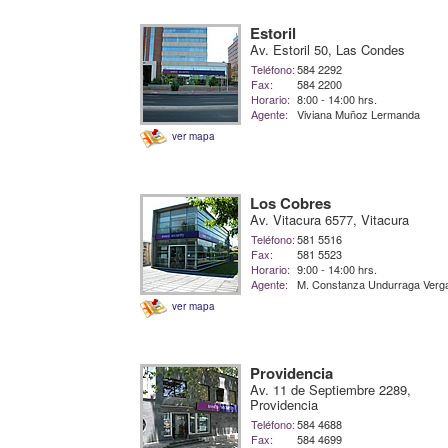
Estoril
Av. Estoril 50, Las Condes
Teléfono:
584 2292
Fax:
584 2200
Horario:
8:00 - 14:00 hrs.
Agente:
Viviana Muñoz Lermanda
ver mapa
Los Cobres
Av. Vitacura 6577, Vitacura
Teléfono:
581 5516
Fax:
581 5523
Horario:
9:00 - 14:00 hrs.
Agente:
M. Constanza Undurraga Verg
ver mapa
Providencia
Av. 11 de Septiembre 2289,
Providencia
Teléfono:
584 4688
Fax:
584 4699