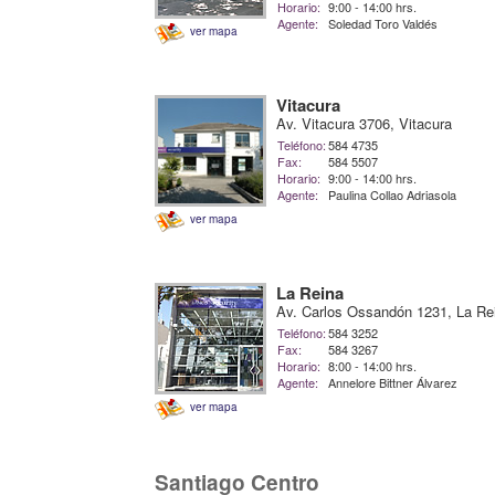
Horario:
9:00 - 14:00 hrs.
Agente:
Soledad Toro Valdés
ver mapa
Vitacura
Av. Vitacura 3706, Vitacura
Teléfono:
584 4735
Fax:
584 5507
Horario:
9:00 - 14:00 hrs.
Agente:
Paulina Collao Adriasola
ver mapa
La Reina
Av. Carlos Ossandón 1231, La Re
Teléfono:
584 3252
Fax:
584 3267
Horario:
8:00 - 14:00 hrs.
Agente:
Annelore Bittner Álvarez
ver mapa
Santiago Centro