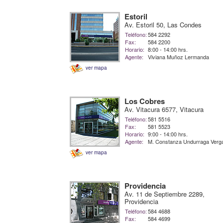
Estoril
Av. Estoril 50, Las Condes
Teléfono:
584 2292
Fax:
584 2200
Horario:
8:00 - 14:00 hrs.
Agente:
Viviana Muñoz Lermanda
ver mapa
Los Cobres
Av. Vitacura 6577, Vitacura
Teléfono:
581 5516
Fax:
581 5523
Horario:
9:00 - 14:00 hrs.
Agente:
M. Constanza Undurraga Verg
ver mapa
Providencia
Av. 11 de Septiembre 2289,
Providencia
Teléfono:
584 4688
Fax:
584 4699