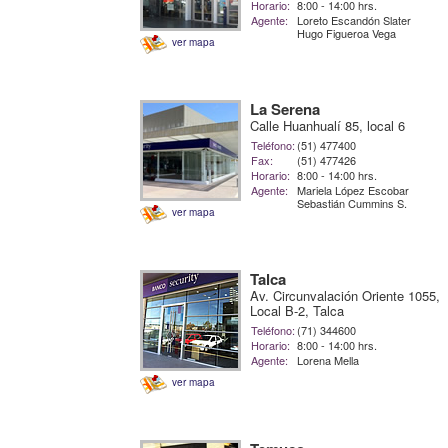
Horario:
8:00 - 14:00 hrs.
Agente:
Loreto Escandón Slater
Hugo Figueroa Vega
ver mapa
La Serena
Calle Huanhualí 85, local 6
Teléfono:
(51) 477400
Fax:
(51) 477426
Horario:
8:00 - 14:00 hrs.
Agente:
Mariela López Escobar
Sebastián Cummins S.
ver mapa
Talca
Av. Circunvalación Oriente 1055,
Local B-2, Talca
Teléfono:
(71) 344600
Horario:
8:00 - 14:00 hrs.
Agente:
Lorena Mella
ver mapa