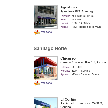
Agustinas
Agustinas 621, Santiago
Teléfono:
584 4311-584 2250
Fax:
584 4012
Horario:
9:00 - 14:00 hrs.
Agente:
Raúl Figueroa de la Maza
ver mapa
Santiago Norte
Chicureo
Camino Chicureo Km 1.7, Colina
Teléfono:
581 5003
Horario:
8:00 - 14:00 hrs
Agente:
Mónica Escobar Reyes
ver mapa
El Cortijo
Av. Américo Vespucio 2760 C,
Conchalí