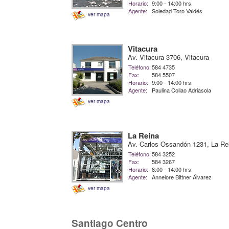
Horario:
9:00 - 14:00 hrs.
Agente:
Soledad Toro Valdés
ver mapa
Vitacura
Av. Vitacura 3706, Vitacura
Teléfono:
584 4735
Fax:
584 5507
Horario:
9:00 - 14:00 hrs.
Agente:
Paulina Collao Adriasola
ver mapa
La Reina
Av. Carlos Ossandón 1231, La Re
Teléfono:
584 3252
Fax:
584 3267
Horario:
8:00 - 14:00 hrs.
Agente:
Annelore Bittner Álvarez
ver mapa
Santiago Centro