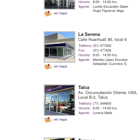
Horario:
8:00 - 14:00 hrs.
Agente:
Loreto Escandón Slater
Hugo Figueroa Vega
ver mapa
La Serena
Calle Huanhualí 85, local 6
Teléfono:
(51) 477400
Fax:
(51) 477426
Horario:
8:00 - 14:00 hrs.
Agente:
Mariela López Escobar
Sebastián Cummins S.
ver mapa
Talca
Av. Circunvalación Oriente 1055,
Local B-2, Talca
Teléfono:
(71) 344600
Horario:
8:00 - 14:00 hrs.
Agente:
Lorena Mella
ver mapa