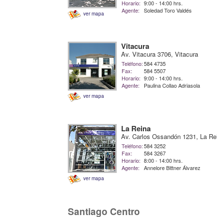
Horario:
9:00 - 14:00 hrs.
Agente:
Soledad Toro Valdés
ver mapa
Vitacura
Av. Vitacura 3706, Vitacura
Teléfono:
584 4735
Fax:
584 5507
Horario:
9:00 - 14:00 hrs.
Agente:
Paulina Collao Adriasola
ver mapa
La Reina
Av. Carlos Ossandón 1231, La Re
Teléfono:
584 3252
Fax:
584 3267
Horario:
8:00 - 14:00 hrs.
Agente:
Annelore Bittner Álvarez
ver mapa
Santiago Centro