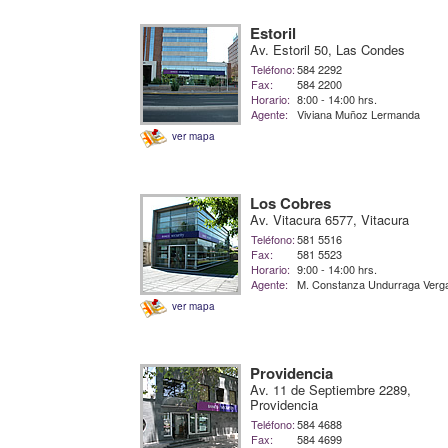
Estoril
Av. Estoril 50, Las Condes
Teléfono:
584 2292
Fax:
584 2200
Horario:
8:00 - 14:00 hrs.
Agente:
Viviana Muñoz Lermanda
ver mapa
Los Cobres
Av. Vitacura 6577, Vitacura
Teléfono:
581 5516
Fax:
581 5523
Horario:
9:00 - 14:00 hrs.
Agente:
M. Constanza Undurraga Verg
ver mapa
Providencia
Av. 11 de Septiembre 2289,
Providencia
Teléfono:
584 4688
Fax:
584 4699