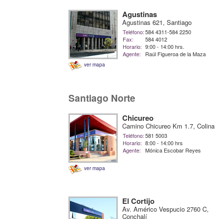
Agustinas
Agustinas 621, Santiago
Teléfono:
584 4311-584 2250
Fax:
584 4012
Horario:
9:00 - 14:00 hrs.
Agente:
Raúl Figueroa de la Maza
ver mapa
Santiago Norte
Chicureo
Camino Chicureo Km 1.7, Colina
Teléfono:
581 5003
Horario:
8:00 - 14:00 hrs
Agente:
Mónica Escobar Reyes
ver mapa
El Cortijo
Av. Américo Vespucio 2760 C,
Conchalí