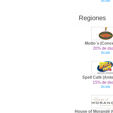
Ver más
Regiones
Mutto´s (Conc
20% de dsc
Ver más
Spell Café (Ant
15% de dsc
Ver más
House of Morandé (