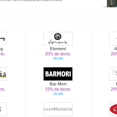
ng
Element
A
to.
20% de dscto.
20%
Ver más
Bar Mori
to.
15% de dscto.
20%
Ver más