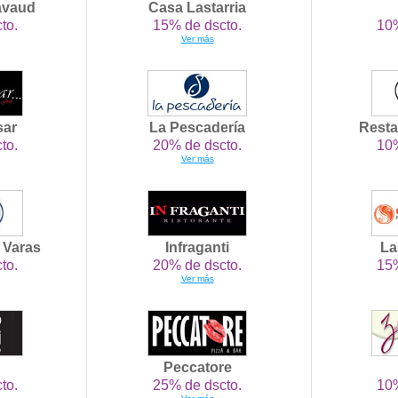
avaud
Casa Lastarria
to.
15% de dscto.
10%
Ver más
sar
La Pescadería
Resta
to.
20% de dscto.
10%
Ver más
o Varas
Infraganti
La
to.
20% de dscto.
15%
Ver más
Peccatore
to.
25% de dscto.
10%