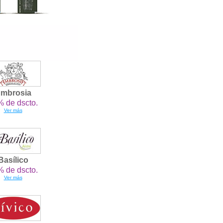
mbrosia
 de dscto.
Ver más
Basílico
 de dscto.
Ver más