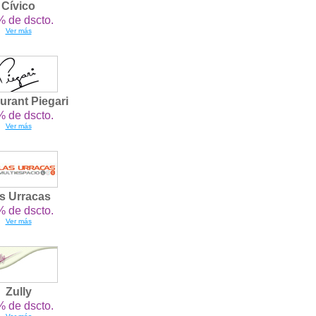
Cívico
 de dscto.
Ver más
urant Piegari
 de dscto.
Ver más
s Urracas
 de dscto.
Ver más
Zully
 de dscto.