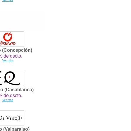
Ver más
o (Concepción)
 de dscto.
Ver más
io (Casablanca)
 de dscto.
Ver más
o (Valparaíso)