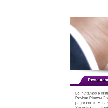
Restauran
Lo invitamos a disf
Revista Platos&Co
pagar con tu Mast
Security en cualqui