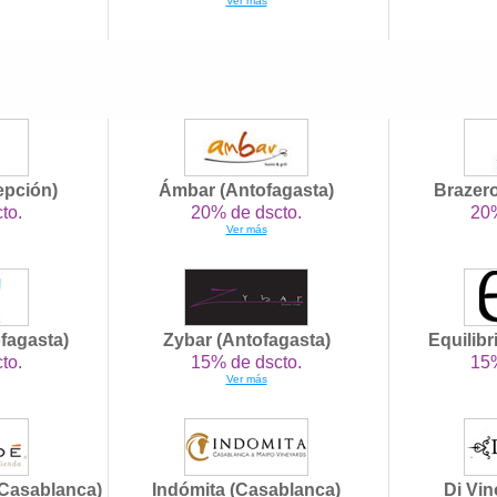
Ver más
epción)
Ámbar (Antofagasta)
Brazer
to.
20% de dscto.
20%
Ver más
ofagasta)
Zybar (Antofagasta)
Equilibr
to.
15% de dscto.
15%
Ver más
Casablanca)
Indómita (Casablanca)
Di Vin