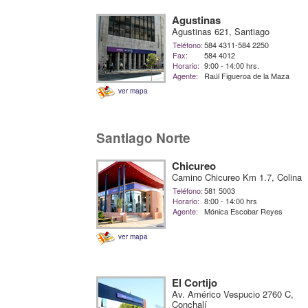
Agustinas
Agustinas 621, Santiago
Teléfono:
584 4311-584 2250
Fax:
584 4012
Horario:
9:00 - 14:00 hrs.
Agente:
Raúl Figueroa de la Maza
ver mapa
Santiago Norte
Chicureo
Camino Chicureo Km 1.7, Colina
Teléfono:
581 5003
Horario:
8:00 - 14:00 hrs
Agente:
Mónica Escobar Reyes
ver mapa
El Cortijo
Av. Américo Vespucio 2760 C,
Conchalí