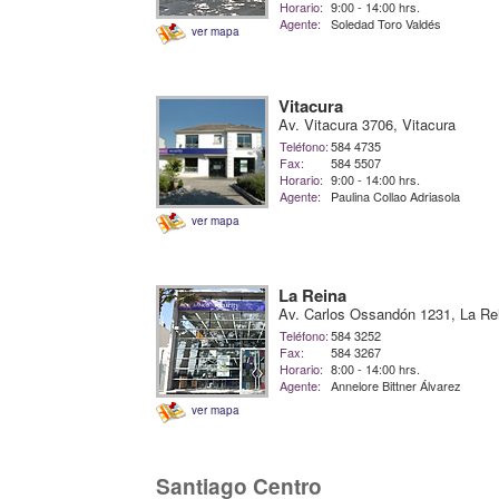
Horario:
9:00 - 14:00 hrs.
Agente:
Soledad Toro Valdés
ver mapa
Vitacura
Av. Vitacura 3706, Vitacura
Teléfono:
584 4735
Fax:
584 5507
Horario:
9:00 - 14:00 hrs.
Agente:
Paulina Collao Adriasola
ver mapa
La Reina
Av. Carlos Ossandón 1231, La Re
Teléfono:
584 3252
Fax:
584 3267
Horario:
8:00 - 14:00 hrs.
Agente:
Annelore Bittner Álvarez
ver mapa
Santiago Centro