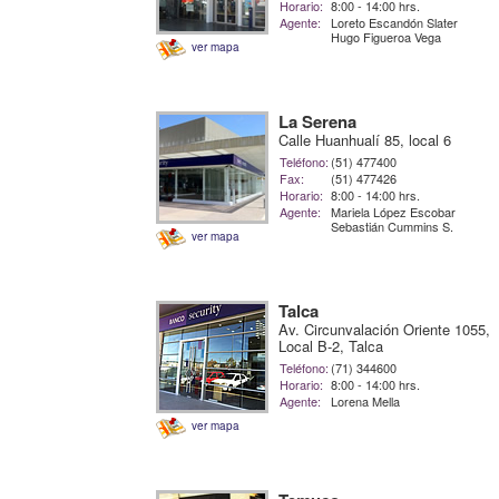
Horario:
8:00 - 14:00 hrs.
Agente:
Loreto Escandón Slater
Hugo Figueroa Vega
ver mapa
La Serena
Calle Huanhualí 85, local 6
Teléfono:
(51) 477400
Fax:
(51) 477426
Horario:
8:00 - 14:00 hrs.
Agente:
Mariela López Escobar
Sebastián Cummins S.
ver mapa
Talca
Av. Circunvalación Oriente 1055,
Local B-2, Talca
Teléfono:
(71) 344600
Horario:
8:00 - 14:00 hrs.
Agente:
Lorena Mella
ver mapa