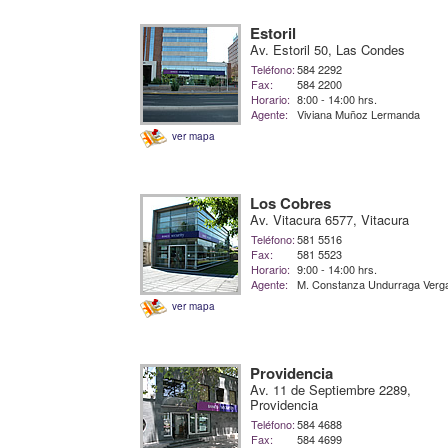
Estoril
Av. Estoril 50, Las Condes
Teléfono:
584 2292
Fax:
584 2200
Horario:
8:00 - 14:00 hrs.
Agente:
Viviana Muñoz Lermanda
ver mapa
Los Cobres
Av. Vitacura 6577, Vitacura
Teléfono:
581 5516
Fax:
581 5523
Horario:
9:00 - 14:00 hrs.
Agente:
M. Constanza Undurraga Verg
ver mapa
Providencia
Av. 11 de Septiembre 2289,
Providencia
Teléfono:
584 4688
Fax:
584 4699