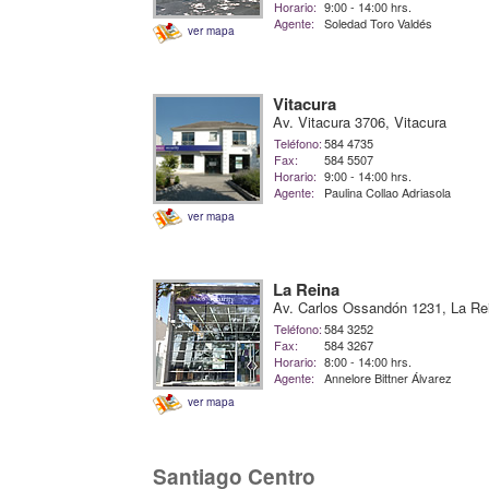
Horario:
9:00 - 14:00 hrs.
Agente:
Soledad Toro Valdés
ver mapa
Vitacura
Av. Vitacura 3706, Vitacura
Teléfono:
584 4735
Fax:
584 5507
Horario:
9:00 - 14:00 hrs.
Agente:
Paulina Collao Adriasola
ver mapa
La Reina
Av. Carlos Ossandón 1231, La Re
Teléfono:
584 3252
Fax:
584 3267
Horario:
8:00 - 14:00 hrs.
Agente:
Annelore Bittner Álvarez
ver mapa
Santiago Centro