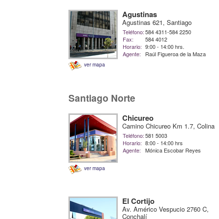
Agustinas
Agustinas 621, Santiago
Teléfono:
584 4311-584 2250
Fax:
584 4012
Horario:
9:00 - 14:00 hrs.
Agente:
Raúl Figueroa de la Maza
ver mapa
Santiago Norte
Chicureo
Camino Chicureo Km 1.7, Colina
Teléfono:
581 5003
Horario:
8:00 - 14:00 hrs
Agente:
Mónica Escobar Reyes
ver mapa
El Cortijo
Av. Américo Vespucio 2760 C,
Conchalí