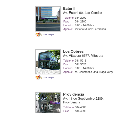
Estoril
Av. Estoril 50, Las Condes
Teléfono:
584 2292
Fax:
584 2200
Horario:
8:00 - 14:00 hrs.
Agente:
Viviana Muñoz Lermanda
ver mapa
Los Cobres
Av. Vitacura 6577, Vitacura
Teléfono:
581 5516
Fax:
581 5523
Horario:
9:00 - 14:00 hrs.
Agente:
M. Constanza Undurraga Verg
ver mapa
Providencia
Av. 11 de Septiembre 2289,
Providencia
Teléfono:
584 4688
Fax:
584 4699