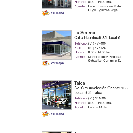
Horario:
8:00 - 14:00 hrs.
Agente:
Loreto Escandón Slater
Hugo Figueroa Vega
ver mapa
La Serena
Calle Huanhualí 85, local 6
Teléfono:
(51) 477400
Fax:
(51) 477426
Horario:
8:00 - 14:00 hrs.
Agente:
Mariela López Escobar
Sebastián Cummins S.
ver mapa
Talca
Av. Circunvalación Oriente 1055,
Local B-2, Talca
Teléfono:
(71) 344600
Horario:
8:00 - 14:00 hrs.
Agente:
Lorena Mella
ver mapa