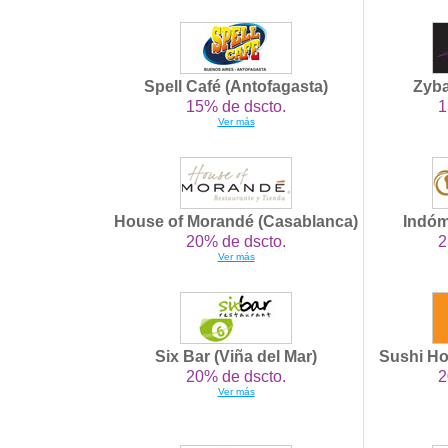
Spell Café (Antofagasta)
Zyba
15% de dscto.
1
Ver más
House of Morandé (Casablanca)
Indóm
20% de dscto.
2
Ver más
Six Bar (Viña del Mar)
Sushi H
20% de dscto.
2
Ver más