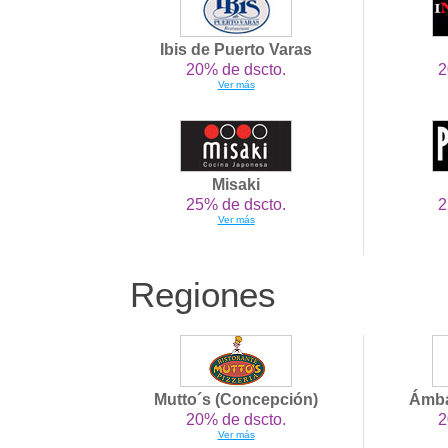
Ibis de Puerto Varas
20% de dscto.
2
Ver más
Misaki
25% de dscto.
2
Ver más
Regiones
Mutto´s (Concepción)
Ámba
20% de dscto.
2
Ver más