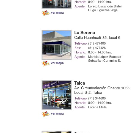
Horario:
8:00 - 14:00 hrs.
Agente:
Loreto Escandón Slater
Hugo Figueroa Vega
ver mapa
La Serena
Calle Huanhualí 85, local 6
Teléfono:
(51) 477400
Fax:
(51) 477426
Horario:
8:00 - 14:00 hrs.
Agente:
Mariela López Escobar
Sebastián Cummins S.
ver mapa
Talca
Av. Circunvalación Oriente 1055,
Local B-2, Talca
Teléfono:
(71) 344600
Horario:
8:00 - 14:00 hrs.
Agente:
Lorena Mella
ver mapa