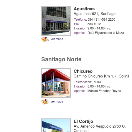
Agustinas
Agustinas 621, Santiago
Teléfono:
584 4311-584 2250
Fax:
584 4012
Horario:
9:00 - 14:00 hrs.
Agente:
Raúl Figueroa de la Maza
ver mapa
Santiago Norte
Chicureo
Camino Chicureo Km 1.7, Colina
Teléfono:
581 5003
Horario:
8:00 - 14:00 hrs
Agente:
Mónica Escobar Reyes
ver mapa
El Cortijo
Av. Américo Vespucio 2760 C,
Conchalí