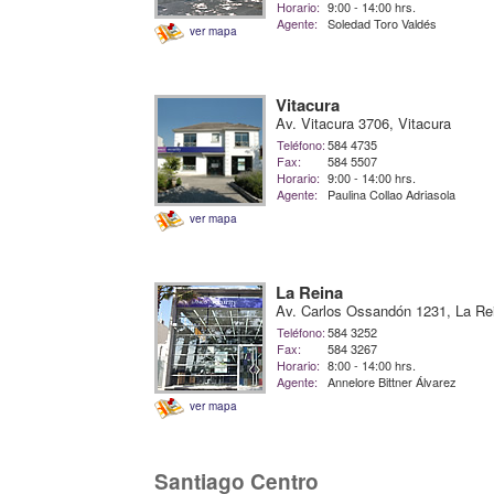
Horario:
9:00 - 14:00 hrs.
Agente:
Soledad Toro Valdés
ver mapa
Vitacura
Av. Vitacura 3706, Vitacura
Teléfono:
584 4735
Fax:
584 5507
Horario:
9:00 - 14:00 hrs.
Agente:
Paulina Collao Adriasola
ver mapa
La Reina
Av. Carlos Ossandón 1231, La Re
Teléfono:
584 3252
Fax:
584 3267
Horario:
8:00 - 14:00 hrs.
Agente:
Annelore Bittner Álvarez
ver mapa
Santiago Centro