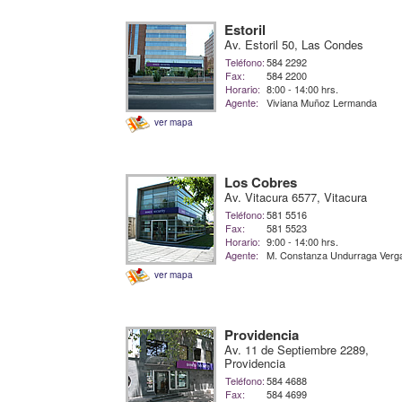
Estoril
Av. Estoril 50, Las Condes
Teléfono:
584 2292
Fax:
584 2200
Horario:
8:00 - 14:00 hrs.
Agente:
Viviana Muñoz Lermanda
ver mapa
Los Cobres
Av. Vitacura 6577, Vitacura
Teléfono:
581 5516
Fax:
581 5523
Horario:
9:00 - 14:00 hrs.
Agente:
M. Constanza Undurraga Verg
ver mapa
Providencia
Av. 11 de Septiembre 2289,
Providencia
Teléfono:
584 4688
Fax:
584 4699