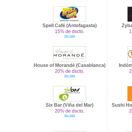
Spell Café (Antofagasta)
Zyba
15% de dscto.
1
Ver más
House of Morandé (Casablanca)
Indóm
20% de dscto.
2
Ver más
Six Bar (Viña del Mar)
Sushi H
20% de dscto.
2
Ver más