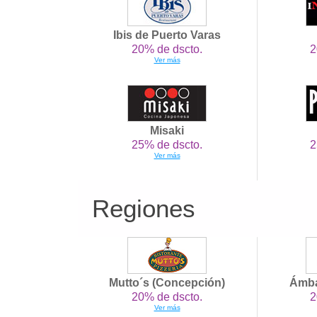
Ibis de Puerto Varas
20% de dscto.
2
Ver más
Misaki
25% de dscto.
2
Ver más
Regiones
Mutto´s (Concepción)
Ámba
20% de dscto.
2
Ver más