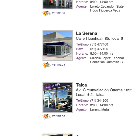
Horario:
8:00 - 14:00 hrs.
Agente:
Loreto Escandón Slater
Hugo Figueroa Vega
ver mapa
La Serena
Calle Huanhualí 85, local 6
Teléfono:
(51) 477400
Fax:
(51) 477426
Horario:
8:00 - 14:00 hrs.
Agente:
Mariela López Escobar
Sebastián Cummins S.
ver mapa
Talca
Av. Circunvalación Oriente 1055,
Local B-2, Talca
Teléfono:
(71) 344600
Horario:
8:00 - 14:00 hrs.
Agente:
Lorena Mella
ver mapa