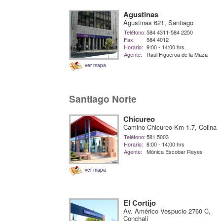
Agustinas
Agustinas 621, Santiago
Teléfono:
584 4311-584 2250
Fax:
584 4012
Horario:
9:00 - 14:00 hrs.
Agente:
Raúl Figueroa de la Maza
ver mapa
Santiago Norte
Chicureo
Camino Chicureo Km 1.7, Colina
Teléfono:
581 5003
Horario:
8:00 - 14:00 hrs
Agente:
Mónica Escobar Reyes
ver mapa
El Cortijo
Av. Américo Vespucio 2760 C,
Conchalí