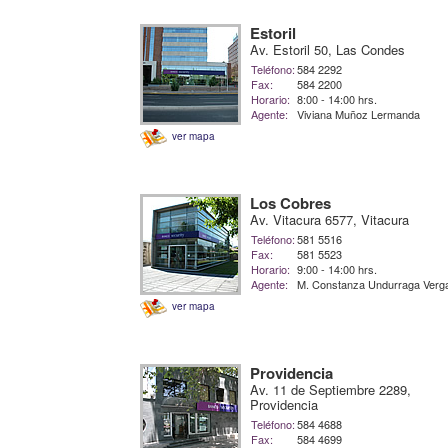
Estoril
Av. Estoril 50, Las Condes
Teléfono:
584 2292
Fax:
584 2200
Horario:
8:00 - 14:00 hrs.
Agente:
Viviana Muñoz Lermanda
ver mapa
Los Cobres
Av. Vitacura 6577, Vitacura
Teléfono:
581 5516
Fax:
581 5523
Horario:
9:00 - 14:00 hrs.
Agente:
M. Constanza Undurraga Verg
ver mapa
Providencia
Av. 11 de Septiembre 2289,
Providencia
Teléfono:
584 4688
Fax:
584 4699