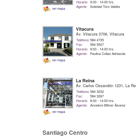
Horario:
9:00 - 14:00 hrs.
Agente:
Soledad Toro Valdés
ver mapa
Vitacura
Av. Vitacura 3706, Vitacura
Teléfono:
584 4735
Fax:
584 5507
Horario:
9:00 - 14:00 hrs.
Agente:
Paulina Collao Adriasola
ver mapa
La Reina
Av. Carlos Ossandón 1231, La Re
Teléfono:
584 3252
Fax:
584 3267
Horario:
8:00 - 14:00 hrs.
Agente:
Annelore Bittner Álvarez
ver mapa
Santiago Centro