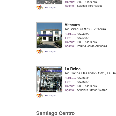
Horario:
9:00 - 14:00 hrs.
Agente:
Soledad Toro Valdés
ver mapa
Vitacura
Av. Vitacura 3706, Vitacura
Teléfono:
584 4735
Fax:
584 5507
Horario:
9:00 - 14:00 hrs.
Agente:
Paulina Collao Adriasola
ver mapa
La Reina
Av. Carlos Ossandón 1231, La Re
Teléfono:
584 3252
Fax:
584 3267
Horario:
8:00 - 14:00 hrs.
Agente:
Annelore Bittner Álvarez
ver mapa
Santiago Centro