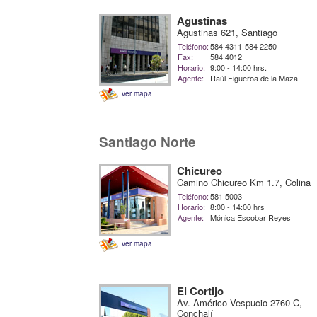
Agustinas
Agustinas 621, Santiago
Teléfono:
584 4311-584 2250
Fax:
584 4012
Horario:
9:00 - 14:00 hrs.
Agente:
Raúl Figueroa de la Maza
ver mapa
Santiago Norte
Chicureo
Camino Chicureo Km 1.7, Colina
Teléfono:
581 5003
Horario:
8:00 - 14:00 hrs
Agente:
Mónica Escobar Reyes
ver mapa
El Cortijo
Av. Américo Vespucio 2760 C,
Conchalí