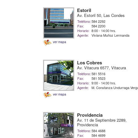
Estoril
Av. Estoril 50, Las Condes
Teléfono:
584 2292
Fax:
584 2200
Horario:
8:00 - 14:00 hrs.
Agente:
Viviana Muñoz Lermanda
ver mapa
Los Cobres
Av. Vitacura 6577, Vitacura
Teléfono:
581 5516
Fax:
581 5523
Horario:
9:00 - 14:00 hrs.
Agente:
M. Constanza Undurraga Verg
ver mapa
Providencia
Av. 11 de Septiembre 2289,
Providencia
Teléfono:
584 4688
Fax:
584 4699