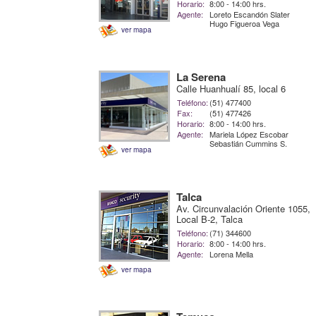
Horario:
8:00 - 14:00 hrs.
Agente:
Loreto Escandón Slater
Hugo Figueroa Vega
ver mapa
La Serena
Calle Huanhualí 85, local 6
Teléfono:
(51) 477400
Fax:
(51) 477426
Horario:
8:00 - 14:00 hrs.
Agente:
Mariela López Escobar
Sebastián Cummins S.
ver mapa
Talca
Av. Circunvalación Oriente 1055,
Local B-2, Talca
Teléfono:
(71) 344600
Horario:
8:00 - 14:00 hrs.
Agente:
Lorena Mella
ver mapa