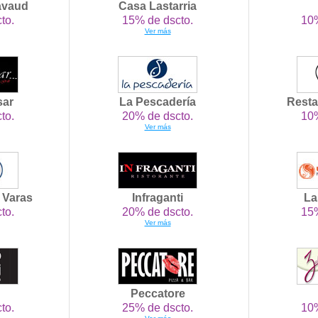
avaud
Casa Lastarria
to.
15% de dscto.
10%
Ver más
sar
La Pescadería
Resta
to.
20% de dscto.
10%
Ver más
o Varas
Infraganti
La
to.
20% de dscto.
15%
Ver más
Peccatore
to.
25% de dscto.
10%