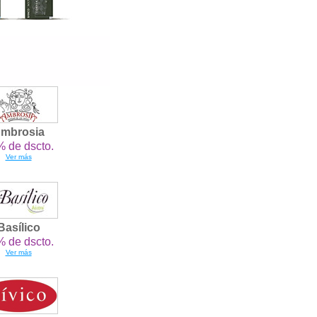
mbrosia
 de dscto.
Ver más
Basílico
 de dscto.
Ver más