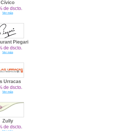
Cívico
 de dscto.
Ver más
urant Piegari
 de dscto.
Ver más
s Urracas
 de dscto.
Ver más
Zully
 de dscto.