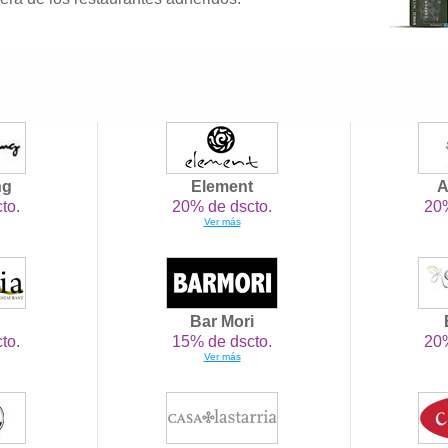
ng
Element
A
to.
20% de dscto.
20%
Ver más
Bar Mori
to.
15% de dscto.
20%
Ver más