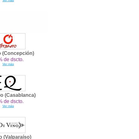
Ver más
o (Concepción)
 de dscto.
Ver más
io (Casablanca)
 de dscto.
Ver más
o (Valparaíso)