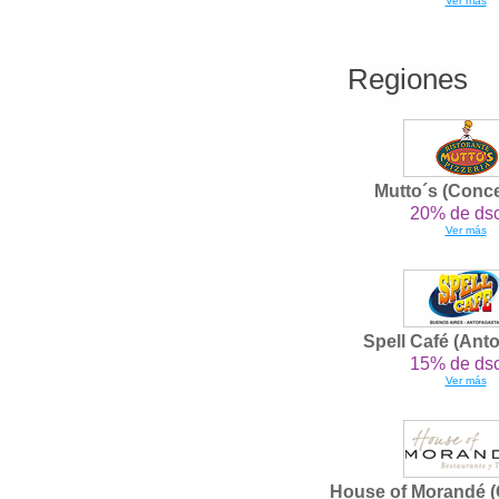
Ver más
Regiones
Mutto´s (Conc
20% de dsc
Ver más
Spell Café (Ant
15% de dsc
Ver más
House of Morandé (