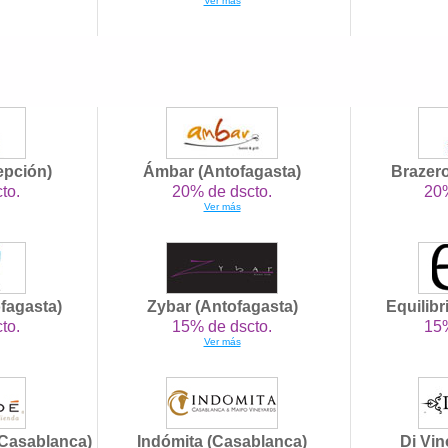
Ver más
epción)
Ámbar (Antofagasta)
Brazer
to.
20% de dscto.
20%
Ver más
ofagasta)
Zybar (Antofagasta)
Equilibr
to.
15% de dscto.
15%
Ver más
Casablanca)
Indómita (Casablanca)
Di Vin