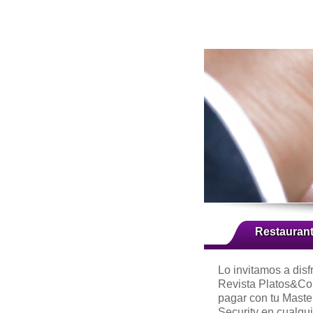
Restauran
Lo invitamos a disf
Revista Platos&Co
pagar con tu Mast
Security en cualqui