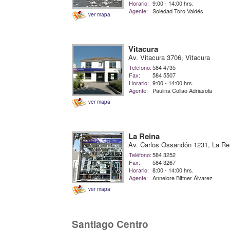
Horario:
9:00 - 14:00 hrs.
Agente:
Soledad Toro Valdés
ver mapa
Vitacura
Av. Vitacura 3706, Vitacura
Teléfono:
584 4735
Fax:
584 5507
Horario:
9:00 - 14:00 hrs.
Agente:
Paulina Collao Adriasola
ver mapa
La Reina
Av. Carlos Ossandón 1231, La Re
Teléfono:
584 3252
Fax:
584 3267
Horario:
8:00 - 14:00 hrs.
Agente:
Annelore Bittner Álvarez
ver mapa
Santiago Centro