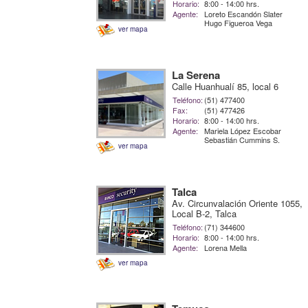
Horario:
8:00 - 14:00 hrs.
Agente:
Loreto Escandón Slater
Hugo Figueroa Vega
ver mapa
La Serena
Calle Huanhualí 85, local 6
Teléfono:
(51) 477400
Fax:
(51) 477426
Horario:
8:00 - 14:00 hrs.
Agente:
Mariela López Escobar
Sebastián Cummins S.
ver mapa
Talca
Av. Circunvalación Oriente 1055,
Local B-2, Talca
Teléfono:
(71) 344600
Horario:
8:00 - 14:00 hrs.
Agente:
Lorena Mella
ver mapa