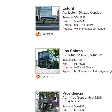
Estoril
Av. Estoril 50, Las Condes
Teléfono:
584 2292
Fax:
584 2200
Horario:
8:00 - 14:00 hrs.
Agente:
Viviana Muñoz Lermanda
ver mapa
Los Cobres
Av. Vitacura 6577, Vitacura
Teléfono:
581 5516
Fax:
581 5523
Horario:
9:00 - 14:00 hrs.
Agente:
M. Constanza Undurraga Verg
ver mapa
Providencia
Av. 11 de Septiembre 2289,
Providencia
Teléfono:
584 4688
Fax:
584 4699