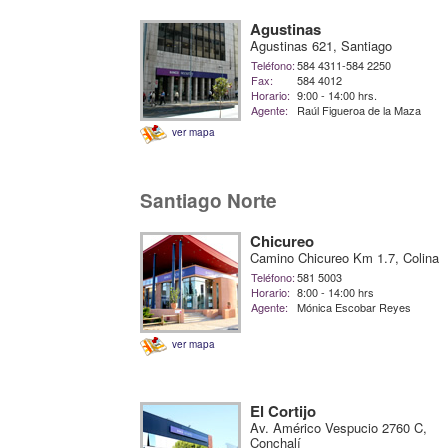
Agustinas
Agustinas 621, Santiago
Teléfono:
584 4311-584 2250
Fax:
584 4012
Horario:
9:00 - 14:00 hrs.
Agente:
Raúl Figueroa de la Maza
ver mapa
Santiago Norte
Chicureo
Camino Chicureo Km 1.7, Colina
Teléfono:
581 5003
Horario:
8:00 - 14:00 hrs
Agente:
Mónica Escobar Reyes
ver mapa
El Cortijo
Av. Américo Vespucio 2760 C,
Conchalí