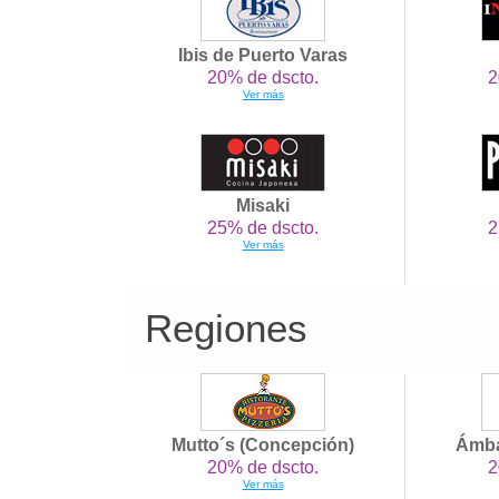
Ibis de Puerto Varas
20% de dscto.
2
Ver más
Misaki
25% de dscto.
2
Ver más
Regiones
Mutto´s (Concepción)
Ámba
20% de dscto.
2
Ver más