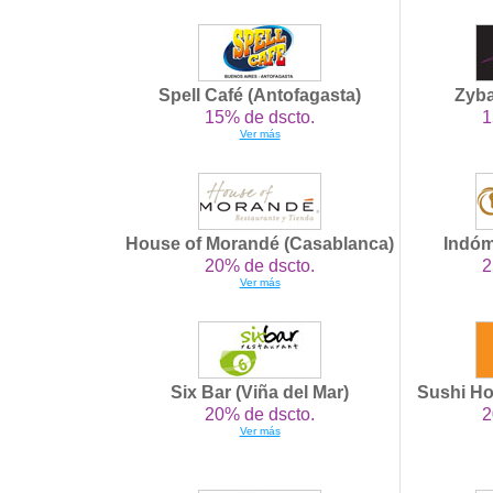
Spell Café (Antofagasta)
Zyba
15% de dscto.
1
Ver más
House of Morandé (Casablanca)
Indóm
20% de dscto.
2
Ver más
Six Bar (Viña del Mar)
Sushi H
20% de dscto.
2
Ver más