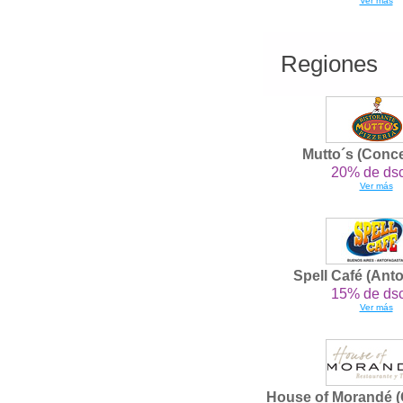
Ver más
Regiones
Mutto´s (Conc
20% de dsc
Ver más
Spell Café (Ant
15% de dsc
Ver más
House of Morandé (