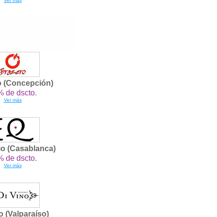
Ver más
o (Concepción)
 de dscto.
Ver más
io (Casablanca)
 de dscto.
Ver más
o (Valparaíso)