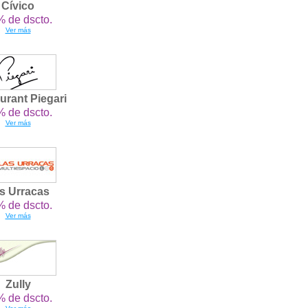
Cívico
 de dscto.
Ver más
urant Piegari
 de dscto.
Ver más
s Urracas
 de dscto.
Ver más
Zully
 de dscto.