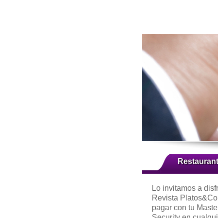
Restauran
Lo invitamos a disf
Revista Platos&Co
pagar con tu Mast
Security en cualqui