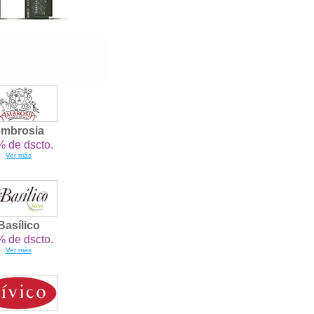
mbrosia
 de dscto.
Ver más
Basílico
 de dscto.
Ver más