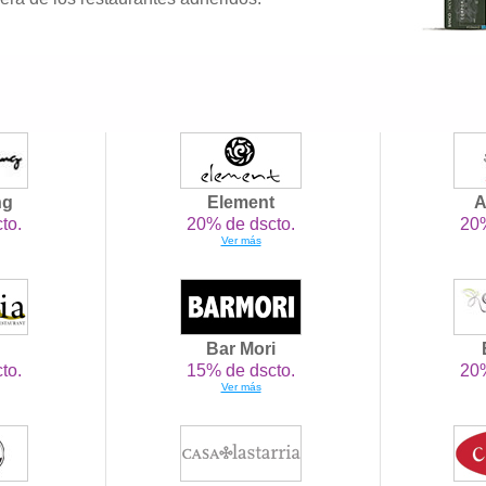
ng
Element
A
to.
20% de dscto.
20%
Ver más
Bar Mori
to.
15% de dscto.
20%
Ver más