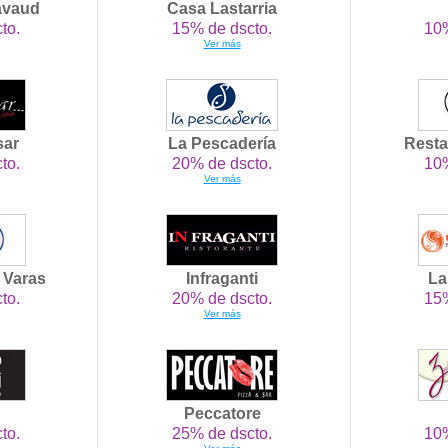
avaud
Casa Lastarria
to.
15% de dscto.
10%
Ver más
sar
La Pescadería
Resta
to.
20% de dscto.
10%
Ver más
o Varas
Infraganti
La
to.
20% de dscto.
15%
Ver más
Peccatore
to.
25% de dscto.
10%