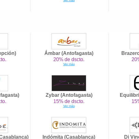
Ver más
epción)
Ámbar (Antofagasta)
Brazer
to.
20% de dscto.
20%
Ver más
ofagasta)
Zybar (Antofagasta)
Equilibr
to.
15% de dscto.
15%
Ver más
Casablanca)
Indómita (Casablanca)
Di Vin