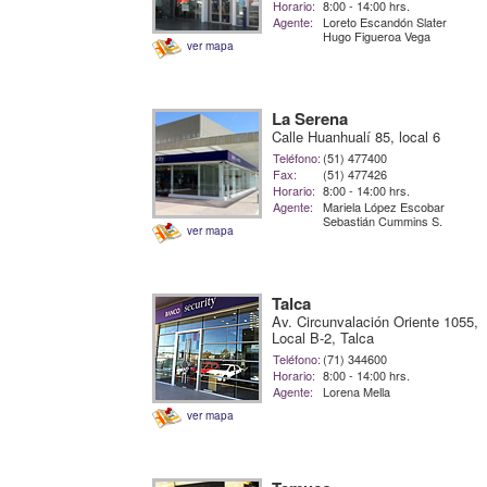
Horario:
8:00 - 14:00 hrs.
Agente:
Loreto Escandón Slater
Hugo Figueroa Vega
ver mapa
La Serena
Calle Huanhualí 85, local 6
Teléfono:
(51) 477400
Fax:
(51) 477426
Horario:
8:00 - 14:00 hrs.
Agente:
Mariela López Escobar
Sebastián Cummins S.
ver mapa
Talca
Av. Circunvalación Oriente 1055,
Local B-2, Talca
Teléfono:
(71) 344600
Horario:
8:00 - 14:00 hrs.
Agente:
Lorena Mella
ver mapa