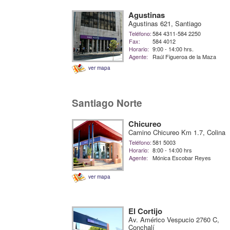
Agustinas
Agustinas 621, Santiago
Teléfono:
584 4311-584 2250
Fax:
584 4012
Horario:
9:00 - 14:00 hrs.
Agente:
Raúl Figueroa de la Maza
ver mapa
Santiago Norte
Chicureo
Camino Chicureo Km 1.7, Colina
Teléfono:
581 5003
Horario:
8:00 - 14:00 hrs
Agente:
Mónica Escobar Reyes
ver mapa
El Cortijo
Av. Américo Vespucio 2760 C,
Conchalí