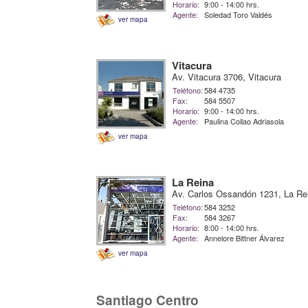
Horario:
9:00 - 14:00 hrs.
Agente:
Soledad Toro Valdés
ver mapa
Vitacura
Av. Vitacura 3706, Vitacura
Teléfono:
584 4735
Fax:
584 5507
Horario:
9:00 - 14:00 hrs.
Agente:
Paulina Collao Adriasola
ver mapa
La Reina
Av. Carlos Ossandón 1231, La Re
Teléfono:
584 3252
Fax:
584 3267
Horario:
8:00 - 14:00 hrs.
Agente:
Annelore Bittner Álvarez
ver mapa
Santiago Centro