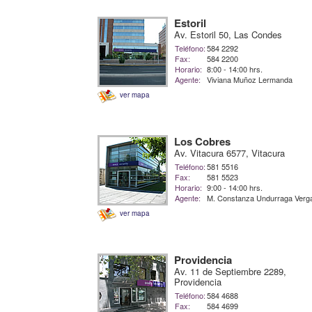
Estoril
Av. Estoril 50, Las Condes
Teléfono:
584 2292
Fax:
584 2200
Horario:
8:00 - 14:00 hrs.
Agente:
Viviana Muñoz Lermanda
ver mapa
Los Cobres
Av. Vitacura 6577, Vitacura
Teléfono:
581 5516
Fax:
581 5523
Horario:
9:00 - 14:00 hrs.
Agente:
M. Constanza Undurraga Verg
ver mapa
Providencia
Av. 11 de Septiembre 2289,
Providencia
Teléfono:
584 4688
Fax:
584 4699