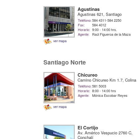
Agustinas
Agustinas 621, Santiago
Teléfono:
584 4311-584 2250
Fax:
584 4012
Horario:
9:00 - 14:00 hrs.
Agente:
Raúl Figueroa de la Maza
ver mapa
Santiago Norte
Chicureo
Camino Chicureo Km 1.7, Colina
Teléfono:
581 5003
Horario:
8:00 - 14:00 hrs
Agente:
Mónica Escobar Reyes
ver mapa
El Cortijo
Av. Américo Vespucio 2760 C,
Conchalí