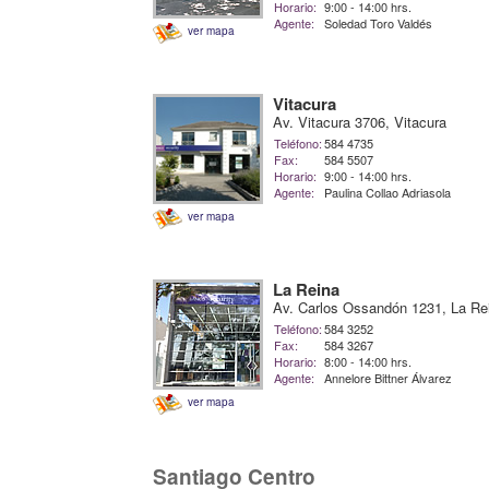
Horario:
9:00 - 14:00 hrs.
Agente:
Soledad Toro Valdés
ver mapa
Vitacura
Av. Vitacura 3706, Vitacura
Teléfono:
584 4735
Fax:
584 5507
Horario:
9:00 - 14:00 hrs.
Agente:
Paulina Collao Adriasola
ver mapa
La Reina
Av. Carlos Ossandón 1231, La Re
Teléfono:
584 3252
Fax:
584 3267
Horario:
8:00 - 14:00 hrs.
Agente:
Annelore Bittner Álvarez
ver mapa
Santiago Centro