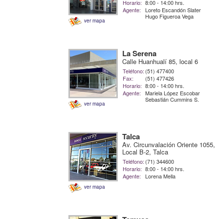
Horario:
8:00 - 14:00 hrs.
Agente:
Loreto Escandón Slater
Hugo Figueroa Vega
ver mapa
La Serena
Calle Huanhualí 85, local 6
Teléfono:
(51) 477400
Fax:
(51) 477426
Horario:
8:00 - 14:00 hrs.
Agente:
Mariela López Escobar
Sebastián Cummins S.
ver mapa
Talca
Av. Circunvalación Oriente 1055,
Local B-2, Talca
Teléfono:
(71) 344600
Horario:
8:00 - 14:00 hrs.
Agente:
Lorena Mella
ver mapa