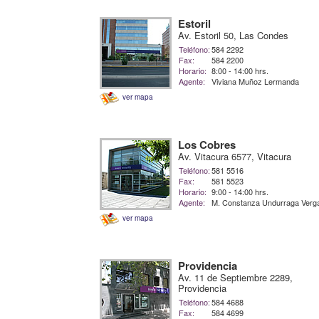
Estoril
Av. Estoril 50, Las Condes
Teléfono:
584 2292
Fax:
584 2200
Horario:
8:00 - 14:00 hrs.
Agente:
Viviana Muñoz Lermanda
ver mapa
Los Cobres
Av. Vitacura 6577, Vitacura
Teléfono:
581 5516
Fax:
581 5523
Horario:
9:00 - 14:00 hrs.
Agente:
M. Constanza Undurraga Verg
ver mapa
Providencia
Av. 11 de Septiembre 2289,
Providencia
Teléfono:
584 4688
Fax:
584 4699