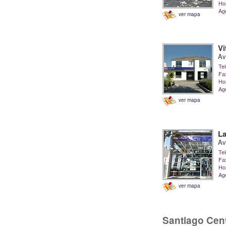
Hor
Ag
ver mapa
Vi
Av
Tel
Fa
Hor
Ag
ver mapa
La
Av
Tel
Fa
Hor
Ag
ver mapa
Santiago Cen