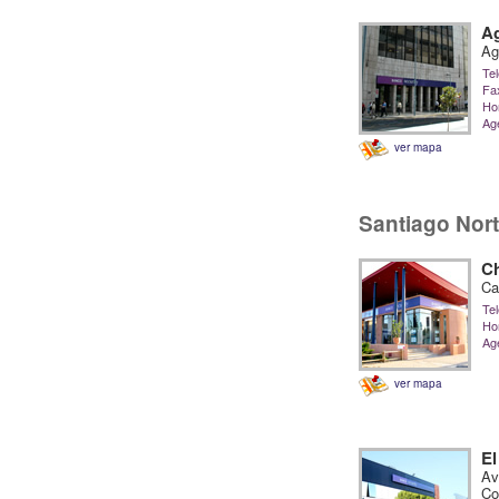
Ag
Ag
Tel
Fa
Hor
Ag
ver mapa
Santiago Nor
Ch
Ca
Tel
Hor
Ag
ver mapa
El
Av
Co