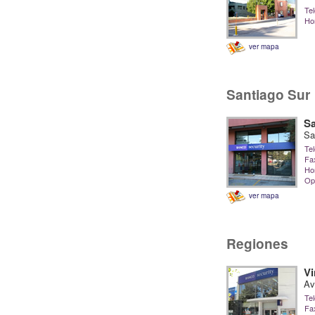
Tel
Hor
ver mapa
Santiago Sur
Sa
Sa
Tel
Fa
Hor
Op
ver mapa
Regiones
Vi
Av
Tel
Fa