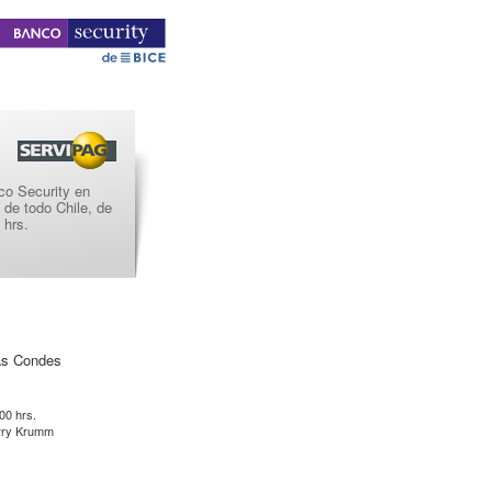
co Security en
o de todo Chile, de
 hrs.
as Condes
:00 hrs.
erry Krumm