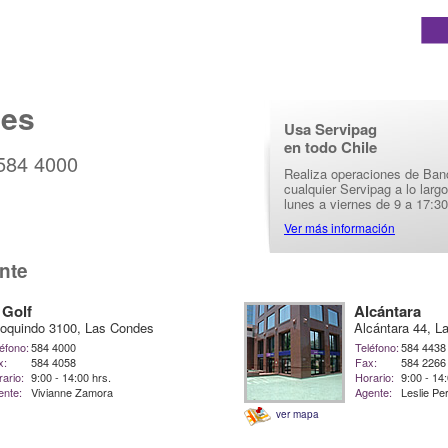
les
Usa Servipag
en todo Chile
 584 4000
Realiza operaciones de Ban
cualquier Servipag a lo larg
lunes a viernes de 9 a 17:30
Ver más información
nte
 Golf
Alcántara
oquindo 3100, Las Condes
Alcántara 44, L
éfono:
584 4000
Teléfono:
584 4438
x:
584 4058
Fax:
584 2266
ario:
9:00 - 14:00 hrs.
Horario:
9:00 - 14
ente:
Vivianne Zamora
Agente:
Leslie P
ver mapa