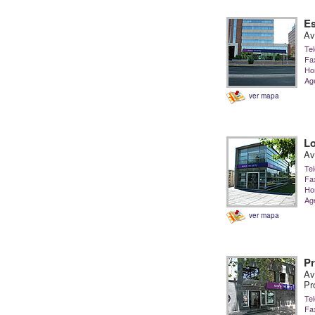
Es
Av
Tel
Fa
Hor
Ag
ver mapa
L
Av
Tel
Fa
Hor
Ag
ver mapa
Pr
Av
Pr
Tel
Fa