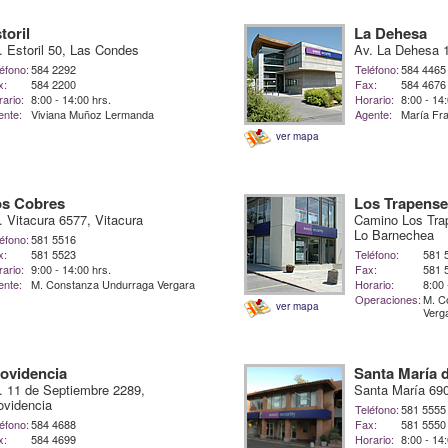
toril
La Dehesa
. Estoril 50, Las Condes
Av. La Dehesa 
éfono:
584 2292
Teléfono:
584 4465
x:
584 2200
Fax:
584 4676
ario:
8:00 - 14:00 hrs.
Horario:
8:00 - 14
ente:
Viviana Muñoz Lermanda
Agente:
María Fra
ver mapa
os Cobres
Los Trapens
. Vitacura 6577, Vitacura
Camino Los Tra
Lo Barnechea
éfono:
581 5516
x:
581 5523
Teléfono:
581 
ario:
9:00 - 14:00 hrs.
Fax:
581 
ente:
M. Constanza Undurraga Vergara
Horario:
8:00 
Operaciones:
M. C
ver mapa
Verg
ovidencia
Santa María
. 11 de Septiembre 2289,
Santa María 690
ovidencia
Teléfono:
581 5555
éfono:
584 4688
Fax:
581 5550
x:
584 4699
Horario:
8:00 - 14