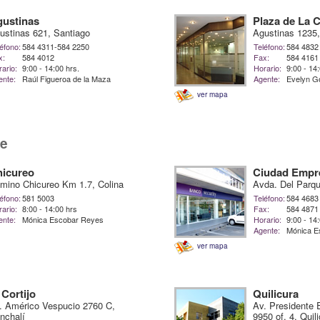
ustinas
Plaza de La 
ustinas 621, Santiago
Agustinas 1235,
éfono:
584 4311-584 2250
Teléfono:
584 4832
x:
584 4012
Fax:
584 4161
ario:
9:00 - 14:00 hrs.
Horario:
9:00 - 14
ente:
Raúl Figueroa de la Maza
Agente:
Evelyn G
ver mapa
te
icureo
Ciudad Empre
mino Chicureo Km 1.7, Colina
Avda. Del Parq
éfono:
581 5003
Teléfono:
584 4683
ario:
8:00 - 14:00 hrs
Fax:
584 4871
ente:
Mónica Escobar Reyes
Horario:
9:00 - 14
Agente:
Mónica E
ver mapa
 Cortijo
Quilicura
. Américo Vespucio 2760 C,
Av. Presidente 
nchalí
9950 of. 4, Quil