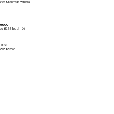
anza Undurraga Vergara
iesco
co 5335 local 101,
:00 hrs.
 Saka Salman