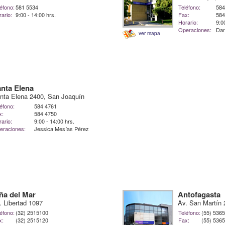
éfono:
581 5534
Teléfono:
584
ario:
9:00 - 14:00 hrs.
Fax:
584
Horario:
9:0
Operaciones:
Dan
ver mapa
nta Elena
nta Elena 2400, San Joaquín
éfono:
584 4761
x:
584 4750
ario:
9:00 - 14:00 hrs.
eraciones:
Jessica Mesías Pérez
ña del Mar
Antofagasta
. Libertad 1097
Av. San Martín 
éfono:
(32) 2515100
Teléfono:
(55) 536
x:
(32) 2515120
Fax:
(55) 536