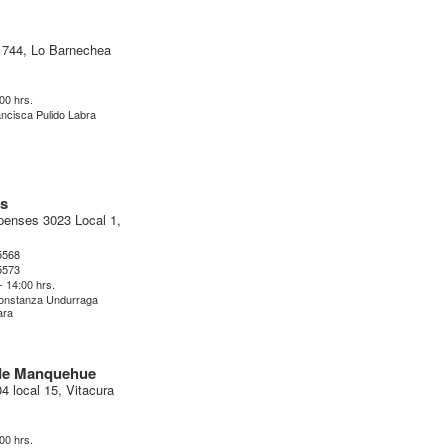
1744, Lo Barnechea
:00 hrs.
ncisca Pulido Labra
es
penses 3023 Local 1,
5568
5573
- 14:00 hrs.
onstanza Undurraga
ara
 de Manquehue
4 local 15, Vitacura
:00 hrs.