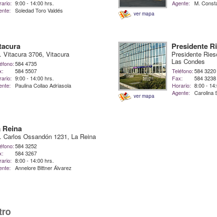
ario:
9:00 - 14:00 hrs.
Agente:
M. Const
ente:
Soledad Toro Valdés
ver mapa
tacura
Presidente R
. Vitacura 3706, Vitacura
Presidente Ries
Las Condes
éfono:
584 4735
x:
584 5507
Teléfono:
584 3220
ario:
9:00 - 14:00 hrs.
Fax:
584 3238
ente:
Paulina Collao Adriasola
Horario:
8:00 - 14
Agente:
Carolina
ver mapa
 Reina
. Carlos Ossandón 1231, La Reina
éfono:
584 3252
x:
584 3267
ario:
8:00 - 14:00 hrs.
ente:
Annelore Bittner Álvarez
tro