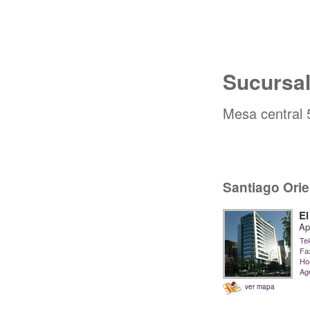
Sucursa
Mesa central
Santiago Orie
El
Ap
Tel
Fa
Hor
Ag
ver mapa