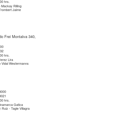
:00 hrs.
 Mackay Rilling
Trombert Jaime
do Frei Montalva 340,
600
632
:00 hrs.
Jerez Lira
o Vidal Westermanns
 8000
 8021
:00 hrs.
Dinamarca Gatica
 Ruiz - Tagle Villagra