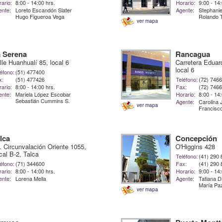
ario:
8:00 - 14:00 hrs.
Horario:
9:00 - 14
ente:
Loreto Escandón Slater
Agente:
Stephanie
Hugo Figueroa Vega
Rolando 
ver mapa
 Serena
Rancagua
lle Huanhualí 85, local 6
Carretera Eduar
local 6
éfono:
(51) 477400
x:
(51) 477426
Teléfono:
(72) 746
ario:
8:00 - 14:00 hrs.
Fax:
(72) 746
ente:
Mariela López Escobar
Horario:
8:00 - 14
Sebastián Cummins S.
Agente:
Carolina 
ver mapa
Francisc
lca
Concepción
. Circunvalación Oriente 1055,
O'Higgins 428
cal B-2, Talca
Teléfono:
(41) 290
éfono:
(71) 344600
Fax:
(41) 290
ario:
8:00 - 14:00 hrs.
Horario:
9:00 - 14
ente:
Lorena Mella
Agente:
Tatiana 
María Paz
ver mapa