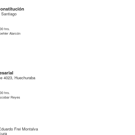
Constitución
 Santiago
:00 hrs.
oehler Alarcón
sarial
ue 4023, Huechuraba
:00 hrs.
scobar Reyes
Eduardo Frei Montalva
icura