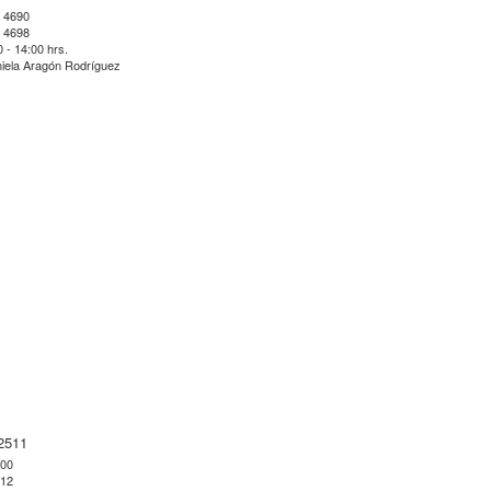
 4690
 4698
0 - 14:00 hrs.
iela Aragón Rodríguez
2511
500
512