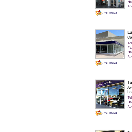
Hor
Ag
ver mapa
La
Ca
Tel
Fa
Hor
Ag
ver mapa
Ta
Av
Lo
Tel
Hor
Ag
ver mapa