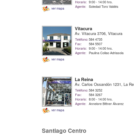
Horario:
9:00 - 14:00 hrs.
Agente:
Soledad Toro Valdés
ver mapa
Vitacura
Av. Vitacura 3706, Vitacura
Teléfono:
584 4735
Fax:
584 5507
Horario:
9:00 - 14:00 hrs.
Agente:
Paulina Collao Adriasola
ver mapa
La Reina
Av. Carlos Ossandón 1231, La Re
Teléfono:
584 3252
Fax:
584 3267
Horario:
8:00 - 14:00 hrs.
Agente:
Annelore Bittner Álvarez
ver mapa
Santiago Centro