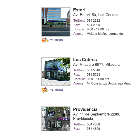
Estoril
Av. Estoril 50, Las Condes
Teléfono:
584 2292
Fax:
584 2200
Horario:
8:00 - 14:00 hrs.
Agente:
Viviana Muñoz Lermanda
ver mapa
Los Cobres
Av. Vitacura 6577, Vitacura
Teléfono:
581 5516
Fax:
581 5523
Horario:
9:00 - 14:00 hrs.
Agente:
M. Constanza Undurraga Verg
ver mapa
Providencia
Av. 11 de Septiembre 2289,
Providencia
Teléfono:
584 4688
Fax:
584 4699