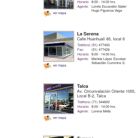
Horario:
8:00 - 14:00 hrs.
Agente:
Loreto Escandón Slater
Hugo Figueroa Vega
ver mapa
La Serena
Calle Huanhualí 85, local 6
Teléfono:
(51) 477400
Fax:
(51) 477426
Horario:
8:00 - 14:00 hrs.
Agente:
Mariela López Escobar
Sebastián Cummins S.
ver mapa
Talca
Av. Circunvalación Oriente 1055,
Local B-2, Talca
Teléfono:
(71) 344600
Horario:
8:00 - 14:00 hrs.
Agente:
Lorena Mella
ver mapa