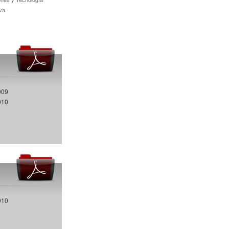
va
009
010
010