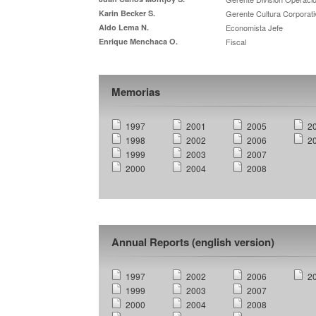
Karin Becker S.
Gerente Cultura Corporati
Aldo Lema N.
Economista Jefe
Enrique Menchaca O.
Fiscal
Memorias
1997
2001
2005
2
1998
2002
2006
2
1999
2003
2007
2000
2004
2008
Annual Reports (english version)
1997
2002
2006
2
1999
2003
2007
2000
2004
2008