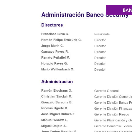
Administración Banco Security
Directores
Francisco Silva S.
Presidente
Hernán Felipe Errázuriz C.
Director
Jorge Marín C.
Director
Gustavo Pavez R.
Director
Renato Peñafiel M.
Director
Horacio Pavez G.
Director
Mario Weiffenbach O.
Director
Administración
Ramón Eluchans O.
Gerente General
Christian Sinclair M.
Gerente División Comercia
Gonzalo Baraona B.
Gerente División Banca P
Nicolás Ugarte B.
Gerente División Finanzas
José Miguel Bulnes Z.
Gerente División Riesgo
Manuel Widow L.
Gerente Planificación y G
Miguel Delpin A.
Gerente Comercio Exterio
Juan Carlos Montjoy S.
Gerente División Operaci