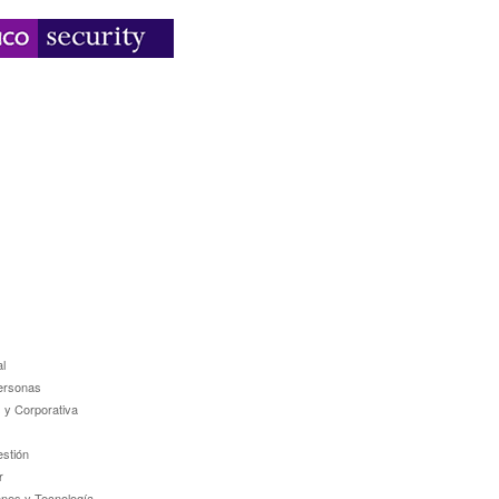
l
ersonas
 y Corporativa
estión
r
ones y Tecnología