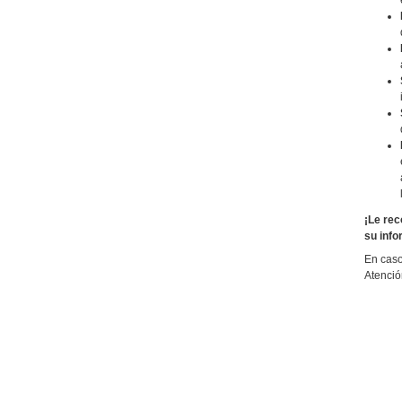
¡Le rec
su info
En caso
Atenció