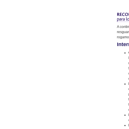
A conti
resguar
rogamos
Inter