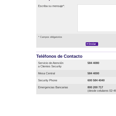
Escriba su mensaje*:
* Campos obligatorios
Teléfonos de Contacto
Servicio de Atención
584 4080
a Clientes Security
Mesa Central
584 4000
Security Phone
600 584 4040
Emergencias Bancarias
800 200 717
(desde celulares 02-4