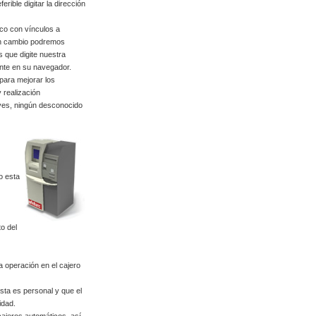
rible digitar la dirección
ico con vínculos a
 en cambio podremos
os que digite nuestra
nte en su navegador.
para mejorar los
 realización
aves, ningún desconocido
o esta
to del
 operación en el cajero
ta es personal y que el
idad.