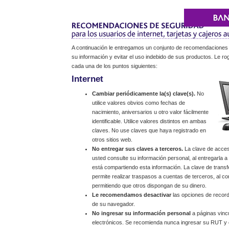
A continuación le entregamos un conjunto de recomendaciones
su información y evitar el uso indebido de sus productos. Le r
cada una de los puntos siguientes:
Internet
Cambiar periódicamente la(s) clave(s).
No
utilice valores obvios como fechas de
nacimiento, aniversarios u otro valor fácilmente
identificable. Utilice valores distintos en ambas
claves. No use claves que haya registrado en
otros sitios web.
No entregar sus claves a terceros.
La clave de acceso
usted consulte su información personal, al entregarla 
está compartiendo esta información. La clave de trans
permite realizar traspasos a cuentas de terceros, al co
permitiendo que otros dispongan de su dinero.
Le recomendamos desactivar
las opciones de record
de su navegador.
No ingresar su información personal
a páginas vinc
electrónicos. Se recomienda nunca ingresar su RUT y