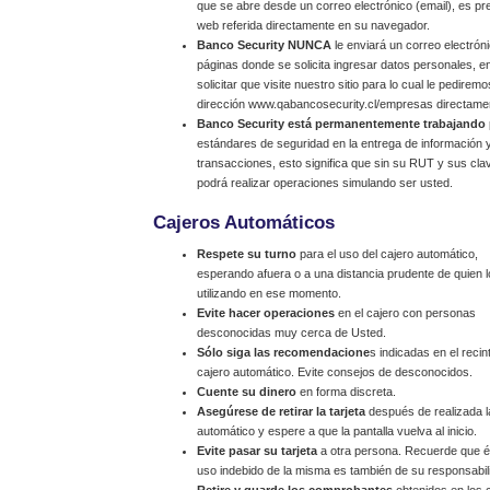
que se abre desde un correo electrónico (email), es prefe
web referida directamente en su navegador.
Banco Security NUNCA
le enviará un correo electrón
páginas donde se solicita ingresar datos personales,
solicitar que visite nuestro sitio para lo cual le pedirem
dirección www.qabancosecurity.cl/empresas directame
Banco Security está permanentemente trabajando
estándares de seguridad en la entrega de información y
transacciones, esto significa que sin su RUT y sus cl
podrá realizar operaciones simulando ser usted.
Cajeros Automáticos
Respete su turno
para el uso del cajero automático,
esperando afuera o a una distancia prudente de quien l
utilizando en ese momento.
Evite hacer operaciones
en el cajero con personas
desconocidas muy cerca de Usted.
Sólo siga las recomendacione
s indicadas en el recin
cajero automático. Evite consejos de desconocidos.
Cuente su dinero
en forma discreta.
Asegúrese de retirar la tarjeta
después de realizada la
automático y espere a que la pantalla vuelva al inicio.
Evite pasar su tarjeta
a otra persona. Recuerde que és
uso indebido de la misma es también de su responsabil