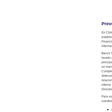
Prev
En Chil
estable
Financi
interna
Banco S
lavado 
princip
un marc
Cumplim
detecci
relacio
interno
Director
Para vu
cuestio