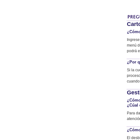
Cart
¿Cómo 
Ingrese
menú de
podrá en
¿Por q
Si la c
proceso
cuando 
Gest
¿Cómo 
¿Cúal 
Para da
atenció
¿Cómo 
El desb