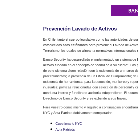
Prevención Lavado de Activos
En Chile, tanto el cuerpo legislativo como las autoridades de su
establecidos altos estándares para prevenir el Lavado de Activ
Terrorismo, los cuales se alinean a normativas internacionales 
Banco Security ha desarrollado e implementado un sistema de 
activos fundado en el concepto de “conozca a su cliente”. Los
de este sistema dicen relación con la existencia de un marco de
procedimientos; la presencia de un Oficial de Cumplimiento; de
existencia de herramientas para la detección, monitoreo y repo
inusuales; políticas relacionadas con selección de personal y c
conducta interno y función de auditoria independiente. El siste
Directorio de Banco Security y se extiende a sus filiales.
Para vuestro conocimiento y registro a continuación encontrará
KYC y Acta Patriota debidamente completados:
Cuestionario KYC
Acta Patriota