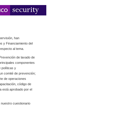
pervisión, han
os y Financiamiento del
respecto al tema.
Prevención de lavado de
 principales componentes
 políticas y
 un comité de prevención;
rte de operaciones
apacitación, código de
ma está aprobado por el
 nuestro cuestionario