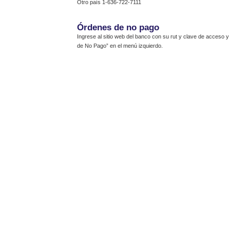
Otro país 1-636-722-7111
Órdenes de no pago
Ingrese al sitio web del banco con su rut y clave de acceso 
de No Pago” en el menú izquierdo.