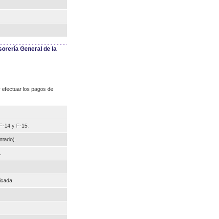
sorería General de la
 efectuar los pagos de
F-14 y F-15.
ntado).
.
icada.