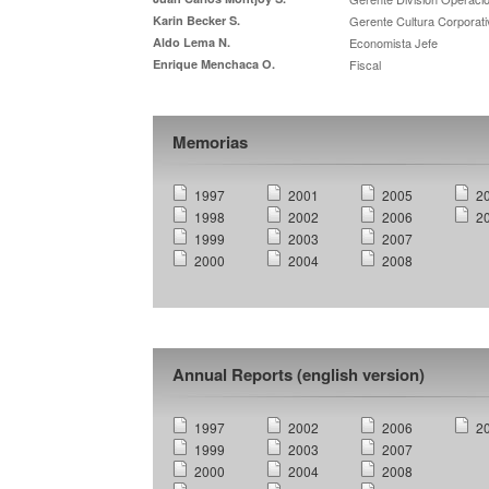
Karin Becker S.
Gerente Cultura Corporati
Aldo Lema N.
Economista Jefe
Enrique Menchaca O.
Fiscal
Memorias
1997
2001
2005
2
1998
2002
2006
2
1999
2003
2007
2000
2004
2008
Annual Reports (english version)
1997
2002
2006
2
1999
2003
2007
2000
2004
2008