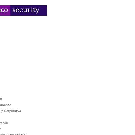
l
ersonas
 y Corporativa
estión
r
ones y Tecnología