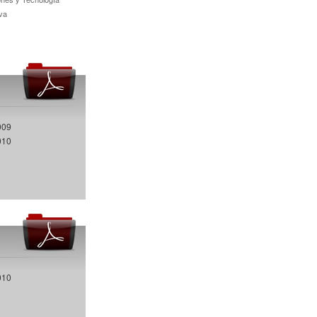
va
009
010
010