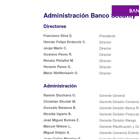
Administración Banco Security
Directores
Francisco Silva S.
Presidente
Hernán Felipe Errázuriz C.
Director
Jorge Marín C.
Director
Gustavo Pavez R.
Director
Renato Peñafiel M.
Director
Horacio Pavez G.
Director
Mario Weiffenbach O.
Director
Administración
Ramón Eluchans O.
Gerente General
Christian Sinclair M.
Gerente División Comercia
Gonzalo Baraona B.
Gerente División Banca P
Nicolás Ugarte B.
Gerente División Finanzas
José Miguel Bulnes Z.
Gerente División Riesgo
Manuel Widow L.
Gerente Planificación y G
Miguel Delpin A.
Gerente Comercio Exterio
Juan Carlos Montjoy S.
Gerente División Operaci