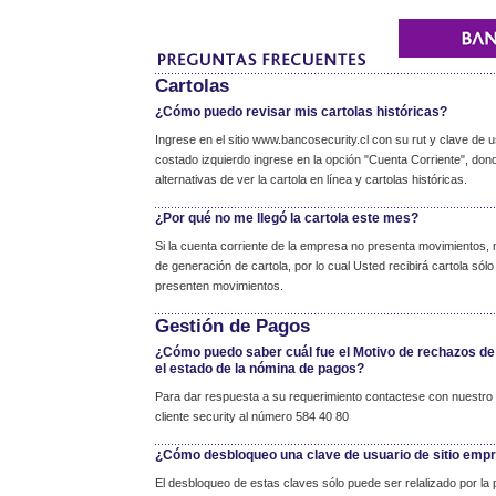
Cartolas
¿Cómo puedo revisar mis cartolas históricas?
Ingrese en el sitio www.bancosecurity.cl con su rut y clave de u
costado izquierdo ingrese en la opción "Cuenta Corriente", don
alternativas de ver la cartola en línea y cartolas históricas.
¿Por qué no me llegó la cartola este mes?
Si la cuenta corriente de la empresa no presenta movimientos, 
de generación de cartola, por lo cual Usted recibirá cartola só
presenten movimientos.
Gestión de Pagos
¿Cómo puedo saber cuál fue el Motivo de rechazos de
el estado de la nómina de pagos?
Para dar respuesta a su requerimiento contactese con nuestro 
cliente security al número 584 40 80
¿Cómo desbloqueo una clave de usuario de sitio emp
El desbloqueo de estas claves sólo puede ser relalizado por la