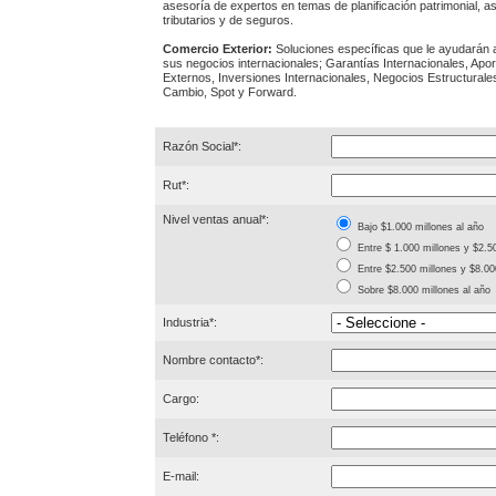
asesoría de expertos en temas de planificación patrimonial, a
tributarios y de seguros.
Comercio Exterior:
Soluciones específicas que le ayudarán 
sus negocios internacionales; Garantías Internacionales, Apor
Externos, Inversiones Internacionales, Negocios Estructural
Cambio, Spot y Forward.
Razón Social*:
Rut*:
Nivel ventas anual*:
Bajo $1.000 millones al año
Entre $ 1.000 millones y $2.5
Entre $2.500 millones y $8.00
Sobre $8.000 millones al año
Industria*:
Nombre contacto*:
Cargo:
Teléfono *:
E-mail: