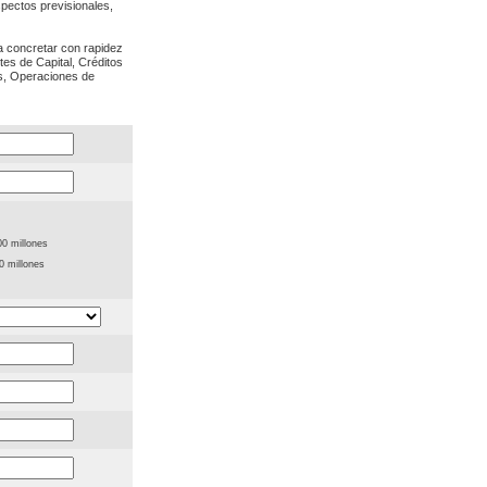
spectos previsionales,
a concretar con rapidez
tes de Capital, Créditos
es, Operaciones de
00 millones
0 millones