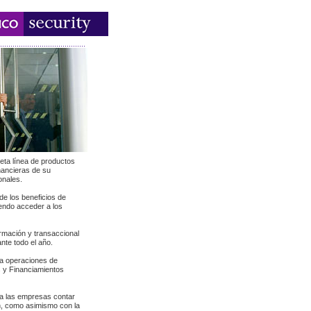
eta línea de productos
inancieras de su
onales.
de los beneficios de
iendo acceder a los
rmación y transaccional
nte todo el año.
ra operaciones de
s y Financiamientos
 a las empresas contar
n, como asimismo con la