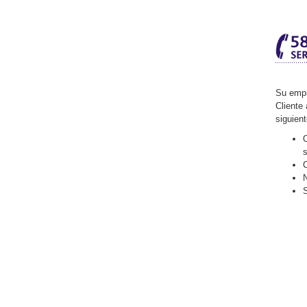
Su empr
Cliente 
siguien
O
C
N
S