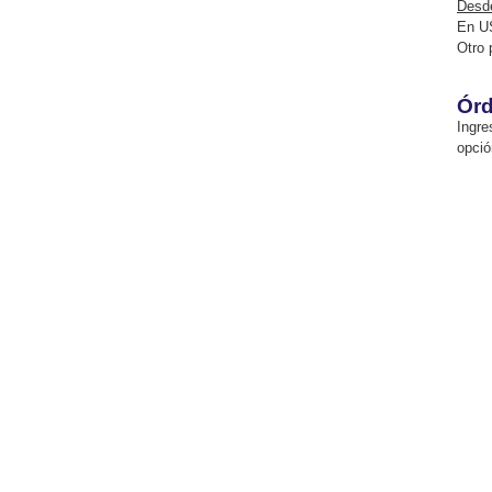
Desde
En U
Otro 
Órd
Ingre
opció