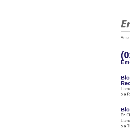
Ante 
(0
Eme
Blo
Re
Llame
o a R
Blo
En Ch
Llame
o a T