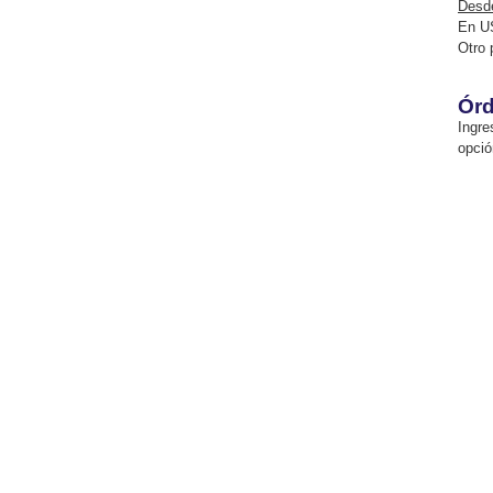
Desde
En U
Otro 
Órd
Ingre
opció