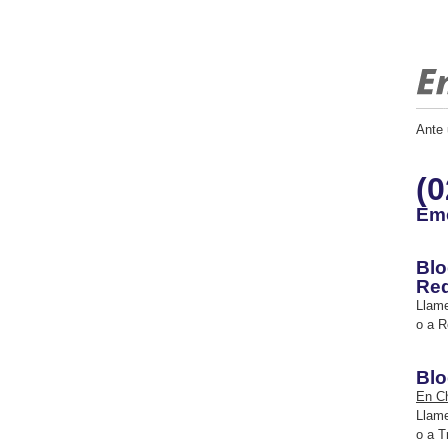
Ante 
(0
Eme
Blo
Re
Llame
o a R
Blo
En Ch
Llame
o a T