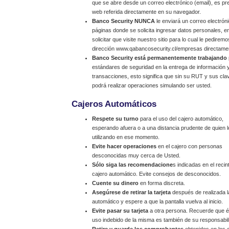
que se abre desde un correo electrónico (email), es prefe
web referida directamente en su navegador.
Banco Security NUNCA
le enviará un correo electrón
páginas donde se solicita ingresar datos personales,
solicitar que visite nuestro sitio para lo cual le pedirem
dirección www.qabancosecurity.cl/empresas directame
Banco Security está permanentemente trabajando
estándares de seguridad en la entrega de información y
transacciones, esto significa que sin su RUT y sus cl
podrá realizar operaciones simulando ser usted.
Cajeros Automáticos
Respete su turno
para el uso del cajero automático,
esperando afuera o a una distancia prudente de quien l
utilizando en ese momento.
Evite hacer operaciones
en el cajero con personas
desconocidas muy cerca de Usted.
Sólo siga las recomendacione
s indicadas en el recin
cajero automático. Evite consejos de desconocidos.
Cuente su dinero
en forma discreta.
Asegúrese de retirar la tarjeta
después de realizada la
automático y espere a que la pantalla vuelva al inicio.
Evite pasar su tarjeta
a otra persona. Recuerde que és
uso indebido de la misma es también de su responsabil