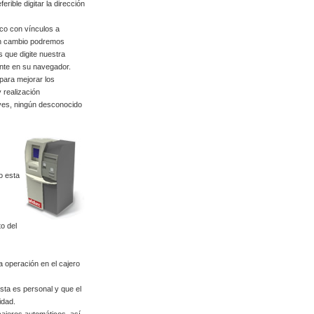
rible digitar la dirección
ico con vínculos a
 en cambio podremos
os que digite nuestra
nte en su navegador.
para mejorar los
 realización
aves, ningún desconocido
o esta
to del
 operación en el cajero
ta es personal y que el
idad.