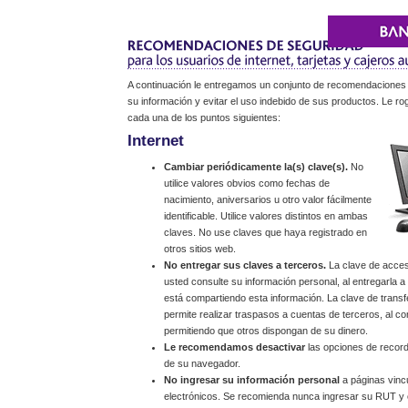
A continuación le entregamos un conjunto de recomendaciones
su información y evitar el uso indebido de sus productos. Le r
cada una de los puntos siguientes:
Internet
Cambiar periódicamente la(s) clave(s).
No
utilice valores obvios como fechas de
nacimiento, aniversarios u otro valor fácilmente
identificable. Utilice valores distintos en ambas
claves. No use claves que haya registrado en
otros sitios web.
No entregar sus claves a terceros.
La clave de acceso
usted consulte su información personal, al entregarla 
está compartiendo esta información. La clave de trans
permite realizar traspasos a cuentas de terceros, al co
permitiendo que otros dispongan de su dinero.
Le recomendamos desactivar
las opciones de record
de su navegador.
No ingresar su información personal
a páginas vinc
electrónicos. Se recomienda nunca ingresar su RUT y