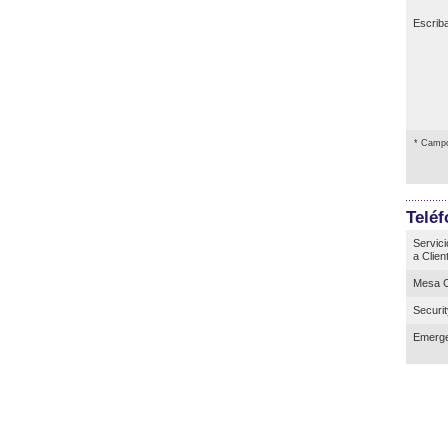
Escrib
* Campo
Telé
Servici
a Clien
Mesa C
Securi
Emerge