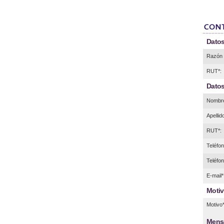
Datos
Razón 
RUT*:
Datos
Nombre
Apellid
RUT*:
Teléfono
Teléfon
E-mail*
Motiv
Motivo*
Mens