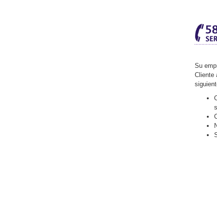
Su empr
Cliente 
siguien
O
C
N
S