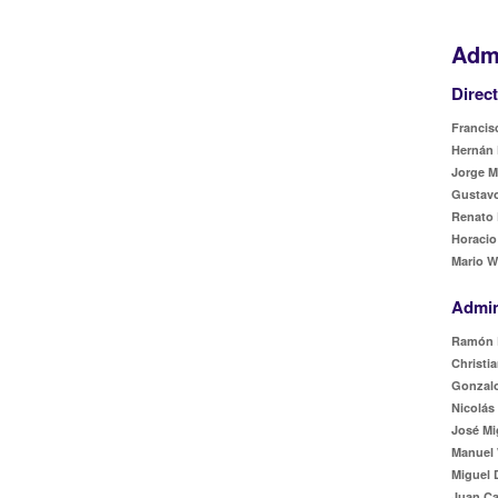
Admi
Direc
Francisc
Hernán 
Jorge M
Gustavo
Renato 
Horacio
Mario W
Admin
Ramón 
Christia
Gonzalo
Nicolás
José Mi
Manuel 
Miguel 
Juan Ca