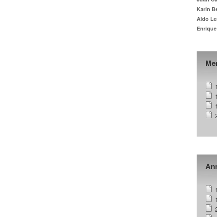
Karin B
Aldo Le
Enrique
Me
Ann